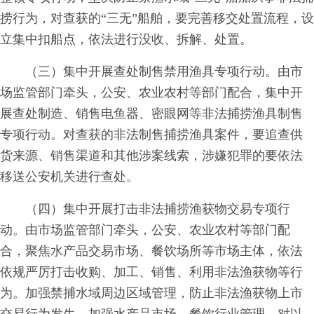
捞行为
，
对查获
的
“三无
”
船舶
，
要完善移交处置流程
，
设
立集中扣船点，
依法进行没收、拆解、处置。
（三
）
集中开展查处制售禁用渔具专项行动。
由市
场监管部门牵头
，
公安
、
农业农村等部门配合，
集中开
展查处制
造
、销售电鱼
器
、密眼网等非法捕
捞渔具制售
专项行
动
。对查获的非法制售捕捞渔具
案件
，
要追查供
货来源
、
销售渠道和其他涉案线索，
涉嫌犯罪的要依法
移送公安机关进行查处。
（
四
）集中开展打击非法捕捞渔获物交易专
项行
动
。
由市场监管部门牵
头
，公
安
、农业农村等
部门配
合
，聚焦水产品交易市
场
、餐饮场所等市场
主
体
，依法
依规严厉打击收
购
、加
工
、销
售
、利用
非法渔获物等行
为
。加强禁捕水域周边区域管
理
，
防止非法渔获物上市