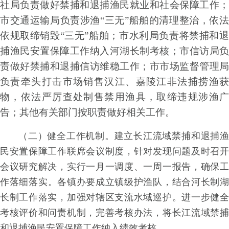
社局负责做好禁捕和退
捕渔民就业和社会保障工
作
；
市交通运输局负责涉
渔
“三无
”
船舶的清理整治
，
依
依规取缔销
毁
“三
无
”船
舶
；市水利局负责将禁捕和
捕渔民安置保
障工作纳入河湖长制考
核
；市信访局负
责做好禁捕
和退捕信访维稳工
作
；市市场监督管理局
负责牵头
打击市场销售汉
江
、嘉陵江非法捕捞渔
物
，依法
严厉查处制售禁用渔
具
，取缔违规涉渔
告
；其他
有关部门按职责做好相关工作。
（
二
）健全工作机
制
。
建立长江流域禁捕和
退捕
民安置保障工作联席会议制
度
，针对发现问
题及时召
会议研究解
决
，实行一月一调
度
、一周
一报
告
，确保
作落细落
实
。各镇办要成立镇级护
渔
队
，结合河长制
长制工作落
实
，加强对辖区支
流水域巡
护
。进一步健
考核评价和问责机
制
，完
善考核办
法
，将长江流域禁
和退捕渔民安置保障
工作纳入绩效考核。