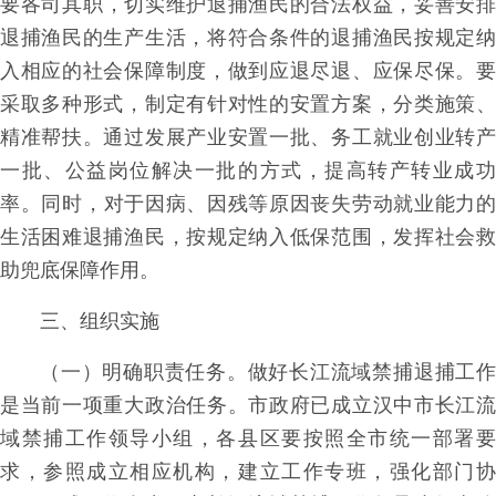
要各司其
职
，切实维护退捕渔民的合法权
益
，妥善安
退捕渔民的生产生
活
，将符合条件的
退捕渔民按规定
入相应的社会保障制
度
，做到应
退尽
退
、应保尽
保
。
采取多种形
式
，制定有针对
性的安置方
案
，分类施
策
精准帮
扶
。通过发展产
业安置一
批
、务工就业创业转
一
批
、公益岗位解
决一批的方
式
，提高转产转业成
率
。同
时
，对于
因
病
、因残等原因丧失劳动就业能力
生活困难退
捕渔
民
，按规定纳入低保范
围
，发挥社会
助兜底
保障作用。
三、组织实施
（
一
）明确职责任
务
。
做好长江流域禁捕退
捕工
是当前一项重大政治任
务
。市政府已成立汉
中市长江
域禁捕工作领导小
组
，各县区要按照全
市统一部署
求
，参照成立相应机
构
，建立工作专
班
，强化部门