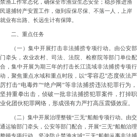
禁渔工作常态
化
，确保全市渔业生态安
全
；稳
步推进渔
民退捕转产安置工
作
，做到应保尽
保
、不
落一人，上岸
就业有出路、长远生计有保障。
二、重点任务
（
一
）集中开展打击非法捕捞专项行
动
。
由
公安
门牵
头
，农业农
村
、司
法
、法
院
、检察院等
部门单位
合
，集中开展为期三年的打击长江流域
非法捕捞专项
“零容忍
”
态度依法
动
，聚焦重点水域和重点时
段
，以
厉打
击
“电毒炸
”
“绝户网”
等非法捕捞违法犯罪行
为
坚持重拳出
击
，侦破一
批非法捕捞犯罪案
件
，打掉职
业化团伙犯罪网
络
，
形成强有力严打高压震慑效应。
（
二
）集中开展治理整
顿
“三
无
”船舶专
项
行
动
。
由交
通运输部门牵
头
，公安等部门配
合
，开
展
“三
无
”船舶治理
整顿专项行
动
，坚决防止禁渔
水
域
“三无
”
船舶从事非法捕