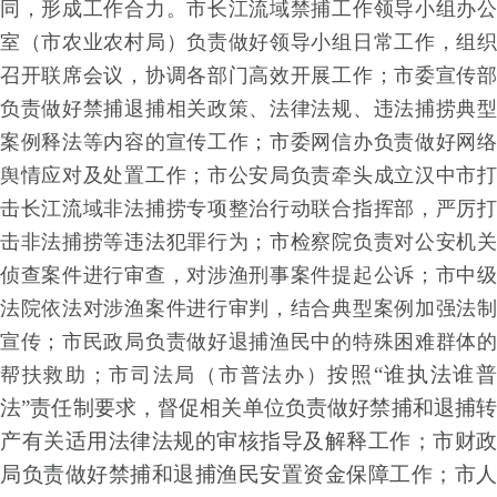
同
，形成工作合
力
。市长江流域禁
捕工作领导小组办
室
（市农业农村
局
）负责做好
领导小组日常工
作
，组
召开联席会
议
，协调各部
门高效开展工
作
；市委宣传
负责做好禁捕退捕相
关政
策
、法律法
规
、违法捕捞典
案例释法等内容
的宣传工
作
；市委网信办负责做好网
舆情应对及
处置工
作
；市公安局负责牵头成立汉中市
击长江
流域非法捕捞专项整治行动联合指挥
部
，严厉
击
非法捕捞等违法犯罪行
为
；市检察院负责对公安机
侦查案件进行审
查
，对涉渔刑事案件提起公
诉
；
市中
法院依法对涉渔案件进行审
判
，结合典型案
例加强法
宣
传
；市民政局负责做好退捕渔民中的
特殊困难群体
按
照
“谁执法谁
帮扶救
助
；市司法
局
（市普法
办
）
法
”责任制要
求
，督促相关单位
负责做好禁捕和退捕
产有关适用法律法规的审核
指导及解释工
作
；市财政
局负责做好禁捕和退捕渔
民安置资金保障工
作
；市人