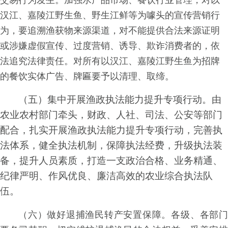
交易行为发
生
。加强水产品市
场
、餐饮行业管
理
，对以
汉
江
、嘉陵江野生
鱼
、野
生江鲜等为噱头的宣传营销行
为
，要追溯渔获物来
源渠道
，
对不能提供合法来源证明
或涉嫌虚假宣传、
过度营
销
、诱
导
、欺诈消费者
的
，依
法追究法律责
任
。对所有以汉
江
、嘉陵江野生鱼为招牌
的餐饮实
体广告、牌匾要予以清理、取缔。
（五
）
集中开展渔政执法能力提升专项行动。
由
农业农村部门牵
头
，财
政
、人
社
、司
法
、公安等
部门
配
合
，扎实开展渔政执法能力提升专项行
动
，
完善执
法体
系
，健全执法机
制
，保障执法经
费
，升
级执法装
备
，提升人员素
质
，打造一支政治合
格
、
业务精
通
、
纪律严
明
、作风优
良
、廉洁高效的农业
综合执法队
伍。
（
六
）做好退捕渔民转产安置保
障
。
各
级、
各部