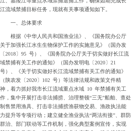
江
、
嘉陵江等重点水域禁捕退捕工作，
确保如期完成长
江流域禁捕目标任
务
，现就有关事
项通知如下。
一、总体要求
根
据
《中华人民共和国渔业
法
》、
《国务院
办公厅
关于加强长江水生生物保护工作的实施意
见
》
（国办
发
〔
2018
〕
9
5
号
）、
《国务院办公厅关
于切实做好长江流
域禁捕有关工作的通
知
》
（国办
发明
电
〔
2020
〕
2
1
号
）
、
《关于切实做好长江流域
禁捕有关工作的通
知
》
（陕农
发〔
2020〕10
2
号
）
等法律法规和政策文件精
神
，着力抓好我市长江流
域重点水
域
1
0
年禁捕有关工
作
，集中开展打击非
法捕
捞
、治理整
顿
“三
无
”船
舶
、查处
制售禁用渔
具
、打击非法捕捞渔获物交
易
、渔政执法能
力提升
等专项行
动
；建立健全渔业执
法
“两法衔
接
”
、群
防
群治
、
部门联动等工作机制
，
强化典型案例宣传，
实现