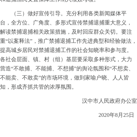
（
三
）做好宣传引
导
。
充分利用各类新闻媒
体平
台
，全方
位
、广角
度
、多形式宣传禁捕退捕重
大意
义
，
解读禁捕退捕相关政策措
施
，及时回应群
众关
切
。要注
重
“以案释
法
”
，推广禁捕退捕工作
先进典型和经验做
法
，
提高城乡居民对禁捕退捕工
作的社会知晓率和参与度
。
各社会层面
、
镇
、村
（组）
基层要采取多种形式
，
大力
营
造
“不敢捕
、
不能捕、
不想捕
”
的舆论氛围
和
“不想卖
、
不能卖
、
不敢卖
”
的市场环
境
，做到家喻户
晓
、人人皆
知
，形成齐抓
共管的浓厚氛围。
汉中市人民政府办公室
202
0年8
月
2
5
日