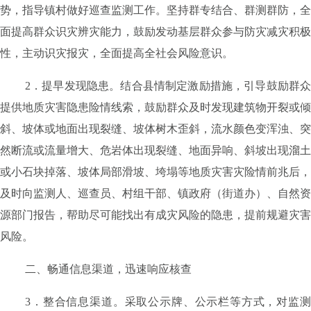
势，指导镇村做好巡查监测工作。坚持群专结合、群测群防，全
面提高群众识灾辨灾能力，鼓励发动基层群众参与防灾减灾积极
性，主动识灾报灾，全面提高全社会风险意识。
2
．提早发现隐患。
结合县情制定激励措施，引导鼓励群
提供地质灾害隐患险情线索，鼓励群众及时发现建筑物开裂或倾
斜、坡体或地面出现裂缝、坡体树木歪斜，流水颜色变浑浊、突
然断流或流量增大、危岩体出现裂缝、地面异响、斜坡出现溜土
或小石块掉落、坡体局部滑坡、垮塌等地质灾害灾险情前兆后，
及时向监测人、巡查员、村组干部、镇政府（街道办）、自然资
源部门报告，帮助尽可能找出有成灾风险的隐患，提前规避灾害
风险。
二、畅通信息渠道，迅速响应核查
3
．整合信息渠道。
采取公示牌、公示栏等方式，对监测