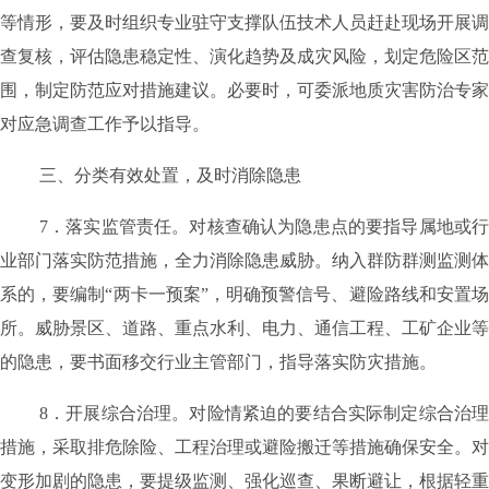
等情形，要及时组织专业驻守支撑队伍技术人员赶赴现场开展调
查复核，评估隐患稳定性、演化趋势及成灾风险，划定危险区范
围，制定防范应对措施建议。必要时，可委派地质灾害防治专家
对应急调查工作予以指导。
三、分类有效处置，及时消除隐患
7
．落实监管责任。
对核查确认为隐患点的要指导属地或
业部门落实防范措施，全力消除隐患威胁。纳入群防群测监测体
系的，要编制
“
两卡一预案
”
，明确预警信号、避险路线和安置
所。威胁景区、道路、重点水利、电力、通信工程、工矿企业等
的隐患，要书面移交行业主管部门，指导落实防灾措施。
8
．开展综合治理。
对险情紧迫的要结合实际制定综合治
措施，采取排危除险、工程治理或避险搬迁等措施确保安全。对
变形加剧的隐患，要提级监测、强化巡查、果断避让，根据轻重