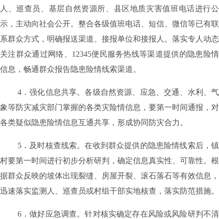
人、巡查员、基层自然资源所、县区地质灾害值班电话进行公
示，主动向社会公开。整合各级值班电话、短信、微信等已有联
系群众方式，明确报送渠道、接报单位和接报人。落实专人动态
关注群众通过网络、
12345
便民服务热线等渠道提供的隐患险
信息，畅通群众报告隐患险情线索渠道。
4
．强化信息共享。
各级自然资源、应急、交通、水利、
象等防灾减灾部门掌握的各类灾险情信息，要第一时间通报，对
各类疑似隐患险情信息互通共享，形成协同防灾合力。
5
．及时核查线索。
在收到群众提供的隐患险情线索后，
村要第一时间进行初步分析研判，确定信息真实性、可靠性。根
据群众反映的坡体出现裂缝、房屋开裂、滚石落石等有效信息，
迅速落实监测人、巡查员或村组干部实地核查，落实防范措施。
6
．做好应急调查。
针对核实确定存在风险或风险研判不