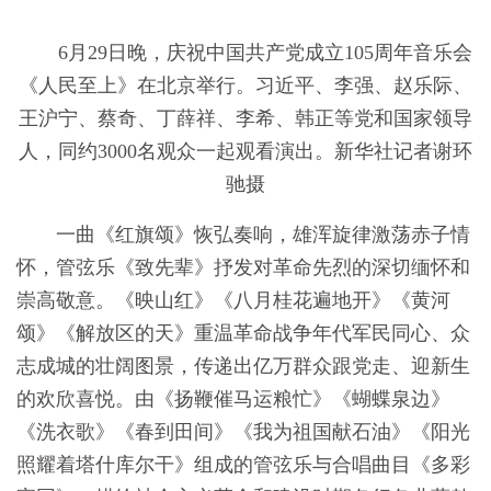
6月29日晚，庆祝中国共产党成立105周年音乐会
《人民至上》在北京举行。习近平、李强、赵乐际、
王沪宁、蔡奇、丁薛祥、李希、韩正等党和国家领导
人，同约3000名观众一起观看演出。新华社记者谢环
驰摄
一曲《红旗颂》恢弘奏响，雄浑旋律激荡赤子情
怀，管弦乐《致先辈》抒发对革命先烈的深切缅怀和
崇高敬意。《映山红》《八月桂花遍地开》《黄河
颂》《解放区的天》重温革命战争年代军民同心、众
志成城的壮阔图景，传递出亿万群众跟党走、迎新生
的欢欣喜悦。由《扬鞭催马运粮忙》《蝴蝶泉边》
《洗衣歌》《春到田间》《我为祖国献石油》《阳光
照耀着塔什库尔干》组成的管弦乐与合唱曲目《多彩