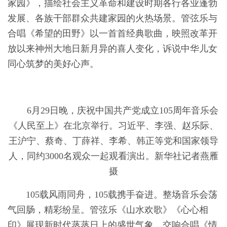
家园》，描绘社会主义革命和建设时期各行各业蓬勃
发展、各族干部群众共建家园的火热场景。管弦乐与
合唱《希望的田野》以一首首经典歌曲，映照改革开
放以来神州大地日新月异的喜人变化，诉说中华儿女
同心筑梦的美好心声。
6月29日晚，庆祝中国共产党成立105周年音乐会
《人民至上》在北京举行。习近平、李强、赵乐际、
王沪宁、蔡奇、丁薛祥、李希、韩正等党和国家领导
人，同约3000名观众一起观看演出。新华社记者燕雁
摄
105载风雨同舟，105载携手奋进。整场音乐会荡
气回肠，精彩纷呈。管弦乐《山水欢歌》《心心相
印》展现新时代蒸蒸日上的盛世气象，交响合唱《情