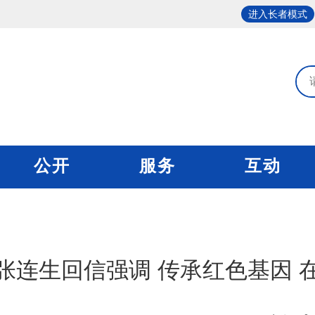
进入长者模式
公开
服务
互动
张连生回信强调 传承红色基因 