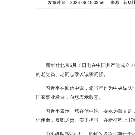
发布时间： 2026-06-18 09:56
来源：
新华
新华社北京6月18日电在中国共产党成立
的老党员、老同志致以诚挚问候。
习近平在回信中说，您当年作为中央纵队
国家事业发展，向您表示敬意。
习近平表示，您在信中说，要永远跟党走
记使命，履职尽责、实干担当，在新征程上书
中央纵队“四大队”，是解放战争时期新