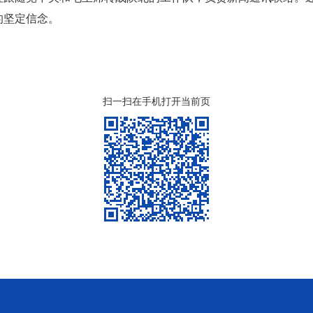
的坚定信念。
扫一扫在手机打开当前页