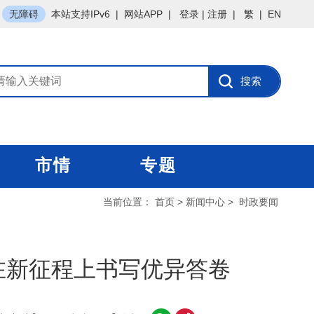
无障碍
本站支持IPv6
|
网站APP
|
登录
|
注册
|
繁
|
EN
市情
专题
当前位置：
首页
>
新闻中心
>
时政要闻
在新征程上书写优异答卷