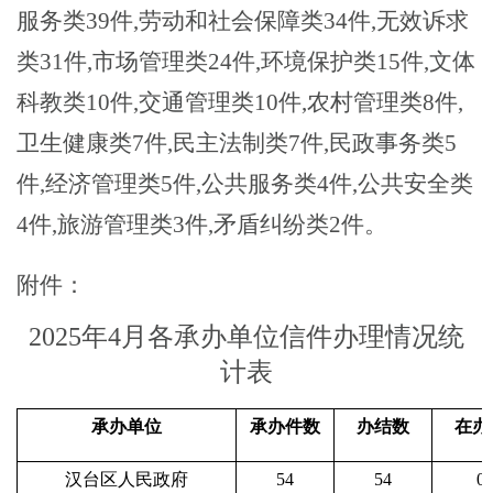
服务类39件,劳动和社会保障类34件,无效诉求
类31件,市场管理类24件,环境保护类15件,文体
科教类10件,交通管理类10件,农村管理类8件,
卫生健康类7件,民主法制类7件,民政事务类5
件,经济管理类5件,公共服务类4件,公共安全类
4件,旅游管理类3件,矛盾纠纷类2件
。
附件
：
202
5
年
4
月各承办单位信件办理情况统
计表
承办单位
承办件数
办结数
在办
汉台区人民政府
54
54
0