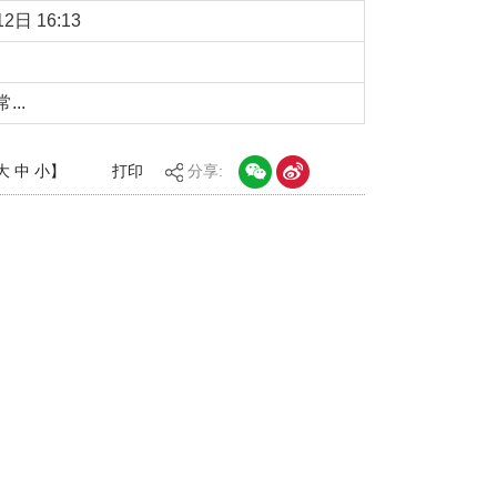
2日 16:13
..
大
中
小
】
打印
分享: