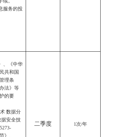
手续。
息服务的投
》、《中华
民共和国
管理条
办法》等
护的要
全技术 数据分
《数据安全技
二季度
1次/年
73-
规范》、