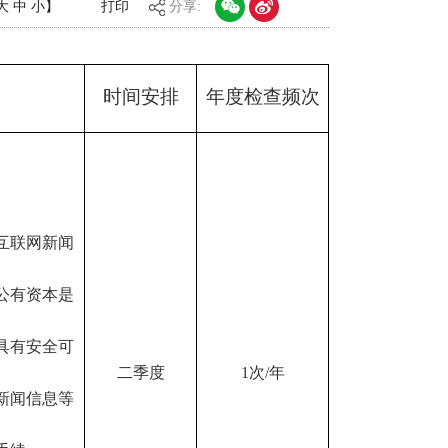
大
中
小
】
打印
分享:
时间安排
年度检查频次
互联网新闻
公有资本是
具有安全可
二季度
1次/年
新闻信息等