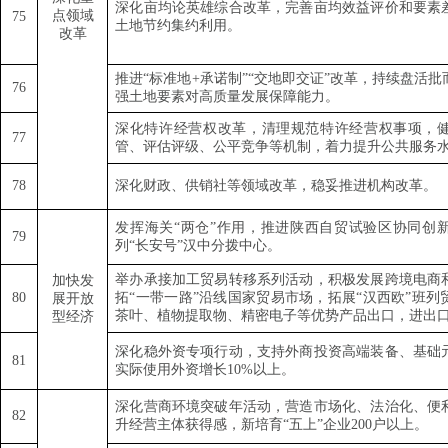
深化亩均论英雄综合改革，完善亩均效益评价和要素
点领域
75
土地节约集约利用。
改革
推进
“
标准地
+
承诺制
”“
交地即交证
”
改革，持续盘活批
76
强土地要素对高质量发展保障能力。
深化特许经营权改革，清理规范特许经营权事项，
77
管、评估评级、公平竞争等机制，着力提升公共服务
78
深化财政、供销社等领域改革，稳妥推进机构改革。
发挥海关
“
两仓
”
作用，推进陕西自贸试验区协同创
79
列
“
长安号
”
汉中分拨中心。
举办承接加工贸易转移系列活动，积极发展跨境电商
加快发
80
拓
“
一带一路
”
沿线国家贸易市场，拓展
“
汉西欧
”
班列
展开放
茶叶、植物提取物、精密电子等优势产品出口，进出
型经济
深化稳外资专项行动，支持外商投资高端装备、基础
81
实际使用外资增长
10%
以上。
深化营商环境突破年活动，营造市场化、法治化、便
82
升经营主体获得感，新培育
“
五上
”
企业
200
户以上。