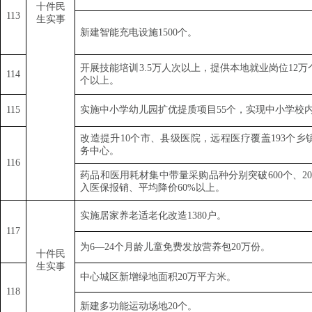
十件民
1
13
生实事
新建智能充电设施
1500
个。
开展技能培训
3.5
万人次以上，提供本地就业岗位
12
万
1
14
个以上。
1
15
实施中小学幼儿园扩优提质项目
55
个，实现中小学校
改造提升
10
个市、县级医院，远程医疗覆盖
193
个乡
务中心。
1
16
药品和医用耗材集中带量采购品种分别突破
600
个、
2
入医保报销、平均降价
60%
以上。
实施居家养老适老化改造
1380
户。
1
17
为
6—24
个月龄儿童免费发放营养包
20
万份。
十件民
生实事
中心城区新增绿地面积
20
万平方米。
1
18
新建多功能运动场地
20
个。