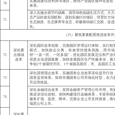
实施固废综合利用等项目，推动产业园区循环化改造
7
0
体系。
深入
实施全面节约战略，倡导绿色低碳生活方式。大力
态产品价值实现机制，谋划实施
EOD
项目，培育壮大绿
71
生态旅游、生态康养等业态，积极推动碳汇交易，促进
化。
（六）聚焦要素配置推进改革开
深化园区改革创新，完善园区管理运行体制，实行权
深化重
模式，加快政企分离，有效管控债务风险，用市场
72
点领域
持
“
一县一区、一区多园
”
，优化园区发展定位和产业
改革
优质企业进园集聚，加快发展园区生产性服务业，着
争创
2
个省级经开区、
1
个省级高新区，市、县园区工
深化国资国企改革，实施国有企业改革深化提升行动
73
国资监管体系。加快市属国有公司市场化转型，全力
升运营效益。
深化金融综合改革，发挥金融资产管理公司作用，有
推进农信社改制。加快构建现代金融体系，丰富和创
74
服务扩面、提质、降本。完善企业上市支持政策，推
瑞思公司上市。
深化重