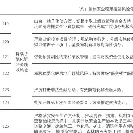
（八）聚焦安全稳定推进风险
出台一揽子化债方案，积极争取上级政策和资金支持
1
19
巩固清理拖欠企业账款成果，确保完成年度债务规模
严格政府投资项目管理，规范融资行为，分级实施债
12
0
财力铺摊子上项目，坚决遏制新增政府隐性债务。
持续防
1
21
强化预算刚性约束和绩效管理，提高财政资金使用效
范化解
经济领
域风险
1
22
积极稳妥化解房地产领域风险，持续做好
“
保交楼
”“
保
1
23
严厉打击非法金融活动，有效防范化解金融风险。
1
24
扎实开展第五次全国经济普查，纵深推进依法统计。
严格落实安全生产责任制，推动责任、措施、机制穿
查整治隐患为抓手，扎实开展安全生产治本攻坚三年
1
25
道路交通、建筑施工、危化品、矿山、消防等重点领
防汛救灾、地质灾害防治、森林防灭火等工作，坚