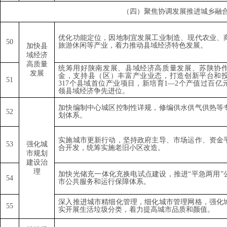
（四）聚焦协调发展推进城乡融
优化功能定位，因地制宜发展工业制造、现代农业、
5
0
旅游休闲等产业，着力推动县域经济特色发展。
加快县
域经济
高质量
统筹用好陕南发展、县域经济高质量发展、苏陕协
发展
金，支持县（区）丰富产业业态，打造创新平台和
51
317
个县域首位产业项目，新培育
1—2
个产值过百亿
领县域经济争先进位。
加快编制中心城区控制性详规，修编供水供气供热等
52
划体系。
实施城市更新行动，坚持政府主导、市场运作、资金
53
强化城
合开发，统筹实施老旧小区改造。
市规划
建设治
理
加快光储充一体化充换电试点建设，推进
“
平急两用
”
54
市公共服务和运行保障体系。
深入推进城市精细化管理，细化城市管理网格，强化
55
实开展生活垃圾分类，着力提高城市品质和颜值。