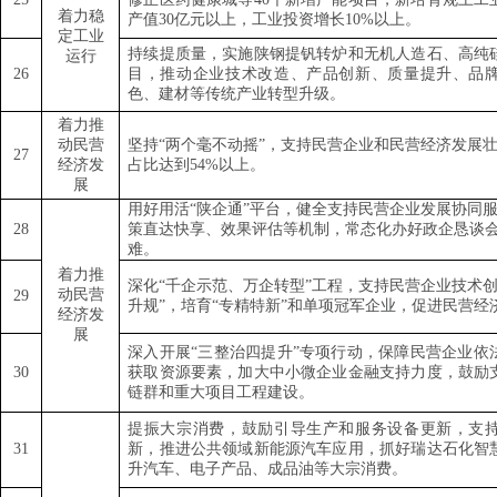
着力稳
产值
30
亿元以上，工业投资增长
10%
以上。
定工业
持续提质量，实施陕钢提钒转炉和无机人造石、高纯
运行
26
目，推动企业技术改造、产品创新、质量提升、品
色、建材等传统产业转型升级。
着力推
动民营
坚持
“
两个毫不动摇
”
，支持民营企业和民营经济发展
27
经济发
占比达到
54%
以上。
展
用好用活
“
陕企通
”
平台，健全支持民营企业发展协同
28
策直达快享、效果评估等机制，常态化办好政企恳谈
难。
着力推
深化
“
千企示范、万企转型
”
工程，支持民营企业技术
动民营
29
升规
”
，培育
“
专精特新
”
和单项冠军企业，促进民营经
经济发
展
深入开展
“
三整治四提升
”
专项行动，保障民营企业依
30
获取资源要素，加大中小微企业金融支持力度，鼓励
链群和重大项目工程建设。
提振大宗消费，鼓励引导生产和服务设备更新，支
31
新，推进公共领域新能源汽车应用，抓好瑞达石化智
升汽车、电子产品、成品油等大宗消费。