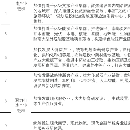
造产业
加快打造千亿级文旅产业集群，聚焦建设国内知名旅
链群
的地城市，深入推进文化旅游融合发展，丰富
“
文旅
+
4
旅游环线
”
，谋划建设旅游集散区和旅游消费中心，
集群。
加快打造千亿级能源产业集群，推进镇巴、南郑页岩
5
抽水蓄能、光伏、水电、核能、氢能、地热能、生物
陕南大型外送能源基地项目落地，构建绿色能源产业
加快发展大健康产业，统筹规划医药健康产业，抓
化、集约化种植养殖，布局建设中药材集散基地、中
6
产业大数据平台，推进中药材加工提取、生物医药及
发展药食同源、医养结合、健康养生等产业，打造大
加快发展战略性新兴产业，壮大传感器产业链群，做
7
发展增材制造、
3D
打印、低空经济、人工智能、机器
辟发展新领域新赛道。
加快发展现代服务业，大力培育研发设计、中试装置
聚力打
8
等生产性服务业。
造产业
链群
统筹推进现代商贸、现代物流、现代金融等服务业提
9
的服务业新体系。