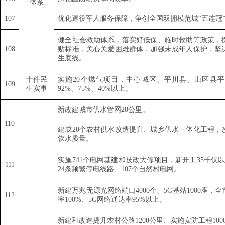
体系
107
优化退役军人服务保障，争创全国双拥模范城
“
五连冠
健全社会救助体系，落实好低保、临时救助等政策，
1
08
贴标准，关心关爱困难群体，加强未成年人保护，坚
生底线。
十件民
实施
20
个燃气项目，中心城区、平川县、山区县平
1
09
生实事
92%
、
75%
、
40%
以上。
新改建城市供水管网
28
公里。
1
10
建成
20
个农村供水改造提升、城乡供水一体化工程，
饮水质量。
实施
741
个电网基建和技改大修项目，新开工
35
千伏
11
1
24
条频繁停电线路、
107
个自然村电网。
新建万兆无源光网络端口
4000
个、
5G
基站
1000
座，全
1
12
率
100%
、
5G
网络通达率
95%
以上。
新建和改造提升农村公路
1200
公里、实施安防工程
100