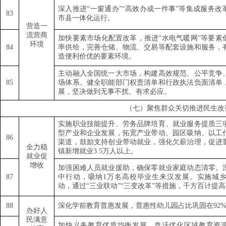
深入推进
“
一窗通办
”“
高效办成一件事
”
等集成服务改
83
市县一体化运行。
营造一
流营商
加快要素市场化配置改革，推进
“
水电气暖网
”
等要素
环境
84
率供给，完善仓储、物流、交易等配套设施和服务，
造便利价优的要素环境。
主动融入全国统一大市场，构建高效规范、公平竞争
85
场体系。健全职能部门权责清单和行政执法负面清单
展，坚决做到无事不扰、有求必应。
（七）聚焦群众关切推进民生改
实施职业技能提升、劳务品牌培育、就业服务提质三
型产业和企业发展，拓宽产业带动、园区吸纳、以工
86
渠道，鼓励支持创业带动就业，强化欠薪治理，促进
全力稳
镇新增就业
3.5
万人以上。
就业促
增收
加强困难人员就业援助，确保零就业家庭动态清零。
87
中行动，吸纳
1
万名高校毕业生来汉发展。实施城
动，通过
“
三业联动
”“
三变改革
”
等措施，千方百计提高
88
深化学前教育普惠发展，普惠性幼儿园占比巩固在
92
办好人
民满意
加快义务教育优质均衡发展，盘活优化区域教育资