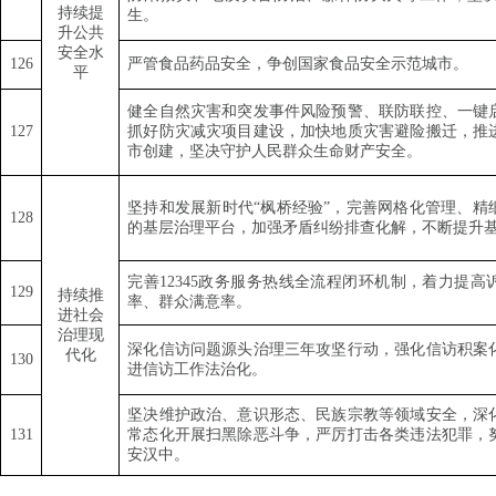
持续提
生。
升公共
安全水
126
严管食品药品安全，争创国家食品安全示范城市。
平
健全自然灾害和突发事件风险预警、联防联控、一键
1
27
抓好防灾减灾项目建设，加快地质灾害避险搬迁，推
市创建，坚决守护人民群众生命财产安全。
坚持和发展新时代
“
枫桥经验
”
，完善网格化管理、精
1
28
的基层治理平台，加强矛盾纠纷排查化解，不断提升
完善
12345
政务服务热线全流程闭环机制，着力提高
1
29
持续推
率、群众满意率。
进社会
治理现
深化信访问题源头治理三年攻坚行动，强化信访积案
代化
13
0
进信访工作法治化。
坚决维护政治、意识形态、民族宗教等领域安全，深
131
常态化开展扫黑除恶斗争，严厉打击各类违法犯罪，
安汉中。