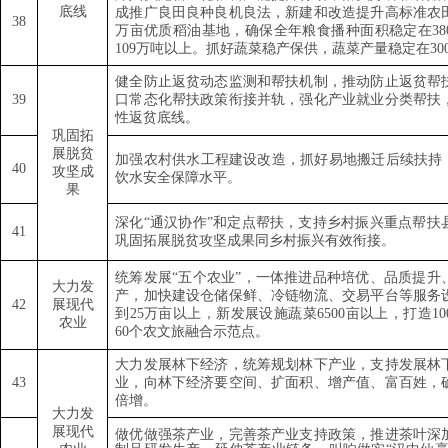
底线
成推广良田良种良机良法，新建和改造提升高标准农
38
万亩优质稻油基地，确保全年粮食播种面积稳定在
38
109
万吨以上。抓好蔬菜稳产保供，蔬菜产量稳定在
30
健全防止返贫动态监测和帮扶机制，推动防止返贫帮
39
口常态化帮扶政策衔接并轨，强化产业就业分类帮扶
性返贫底线。
巩固拓
展脱贫
加强农村供水工程建设改造，抓好易地搬迁后续扶持
4
0
攻坚成
饮水安全保障水平。
果
深化
“
通汉协作
”
和定点帮扶，支持乡村振兴重点帮扶
41
巩固拓展脱贫攻坚成果同乡村振兴有效衔接。
统筹发展
“
五个农业
”
，一体推进品种培优、品质提升
大力发
产，加快建设仓储保鲜、冷链物流、交易平台等服务
42
展现代
到
25
万亩以上，新发展设施蔬菜
6500
亩以上，打造
10
农业
60
个农文旅融合示范点。
大力发展林下经济，统筹规划林下产业，支持发展林
43
业，向林下经济要空间、扩面积、增产值、富百姓，
倍增。
大力发
展现代
做优做强茶产业，完善茶产业支持政策，推进茶叶深