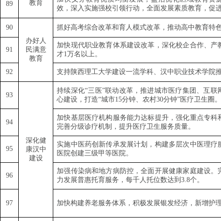
教育
89
效，深入实施强校引领行动，全面发展素质教育，促
9
0
抓好高考综合改革和育人模式改革，推动高中教育特
办好人
加快现代职业教育体系建设改革，深化校企合作、产
91
民满意
才
1
万名以上。
教育
92
支持陕西理工大学建设一流学科、汉中职业技术学院
持续深化
“
三医
”
联动改革，推进城市医疗集团、互联
93
心建设，打造
“
城市
15
分钟、农村
30
分钟
”
医疗卫生圈
加快基层医疗机构服务能力达标提升，强化重点专科
94
完善分级诊疗机制，提升医疗卫生服务质量。
深化健
实施中医药创新传承发展计划，构建多层次中医理疗
95
康汉中
医院创建三级甲等医院。
建设
加强传染病和地方病防控，全面开展健康家庭建设。
96
力发展普惠托育服务，每千人托位数达到
3.8
个。
97
加快构建养老服务体系，积极发展银发经济，新增护