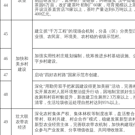
农业
制品研发生产，延伸茶产业链条，叫响做实
“
汉中仙
茶园
6
万亩，改扩建茶叶初制厂
60
家，培育规模以上
44
开设汉茶直营店
70
家以上，茶叶产量达到
6
万吨以上
400
亿元。
建立抓
“
千万工程
”
的现场会机制，分县（区）分类型
45
业强、农民富、环境美、农村稳的省级示范村。
加强实用性村庄规划编制，统筹推进乡村基础设施、
46
加快和
字乡村建设。
美乡村
建设
47
启动
“
四好农村路
”
国家示范市创建。
深化
“
用勤劳双手把家园建设得更加美丽
”
活动，完善
实开展农村人居环境整治提升行动，因地制宜抓好生
48
改厕和村容村貌提升，新改建卫生厕所
2.3
万座以上，
清零，生活垃圾收运处理自然村达到
95%
以上。
深化农村集体产权、集体林权等制度改革，盘活整合
壮大联
带村、联村共建、村企合作
”
模式，稳健发展新型农
49
农带农
新型农业经营主体，完善联农带农机制，加快构建现
经济
众参与产业发展、分享增值收益、共同增收致富。