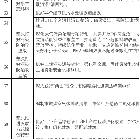
62
好水生
展河湖
“
清四乱
”
。
态环境
抓好
44
个建制镇污水处理设施建设。
63
推进
1441
个入河排污口整治，确保汉江、嘉陵江出境
64
准。
坚决打
深化大气污染治理专项行动，扎实开展
“
冬病夏治
”
，
好污染
大清洁能源替代覆盖面，推进重点企业超低排放改造
65
防治攻
禁放管控，持续优化产业、能源、交通运输和用地结
坚战
天数不少于
315
天，
PM2.5
年均浓度不超过
36
微克
/
立方
坚决打
好污染
抓好土壤污染源头管控，强化重金属、固体废物和农
66
防治攻
土壤资源安全永续利用。
坚战
67
深入践行
“
两山
”
理念，积极稳妥推进碳达峰碳中和。
68
编制市域温室气体排放清单，单位生产总值二氧化碳
坚决推
抓好工业产品绿色设计和生产过程清洁化改造，加快
进发展
69
设，推广绿色建筑、装配式建筑。
方式绿
色转型