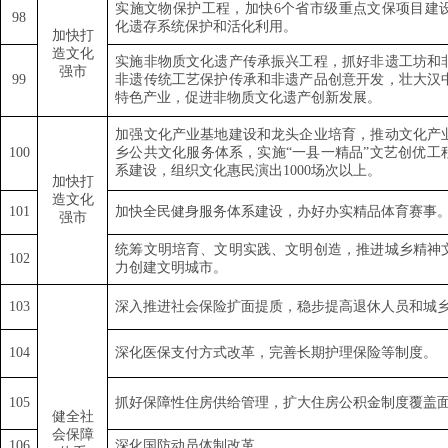
实施文物保护工程，加快
6
个省市级重点文保项目建
98
化遗存系统保护和活化利用。
加快打
造文化
实施非物质文化遗产传承振兴工程，抓好非遗工坊和
强市
99
非遗传统工艺保护传承和非遗产品创意开发，壮大汉
特色产业，促进非物质文化遗产创新发展。
加强文化产业基地建设和龙头企业培育，推动文化产
1
00
乡公共文化服务体系，实施
“
一县一精品
”
文艺创优工
系建设，组织文化惠民演出
1000
场次以上。
加快打
造文化
1
01
加快全民健身服务体系建设，办好办实精品体育赛事
强市
统筹文明培育、文明实践、文明创造，推进城乡精神
1
02
力创建文明城市。
1
03
深入推进社会保险扩面提质，稳步提高退休人员和城
1
04
深化医保支付方式改革，完善长期护理保险等制度。
1
05
抓好保障性住房供给管理，扩大住房公积金制度覆盖
健全社
会保障
1
06
深化国防动员体制改革
。