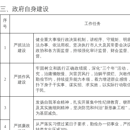
三、政府自身建设
序
工作任务
号
健全重大事项行政决策机制，讲程序、守规矩、明
严抓法治
法办事、依法用权。坚决执行市人大及其常委会决
1
建设
政协和各方面监督，持续强化审计监督、财会监督
督。
牢固树立和践行正确政绩观，深化
“
三个年
”
活动，
究，治庸懒散慢、兴雷厉风行，治躺平摆烂、兴敢
严抓作风
2
勤俭节约，持续提升能力本领，着力增进群众感情
建设
扑下身子干实事、谋实招、求实效，以实际行动取
于民。
发扬自我革命精神，扎实开展集中性纪律教育。锲
3
及其实施细则精神，坚决防范和纠治
“
新形象工程
”
为基层减负。
从严落实习惯过紧日子要求，勤俭办一切事业，严
严抓廉政
4
转类支出压减
20%
。