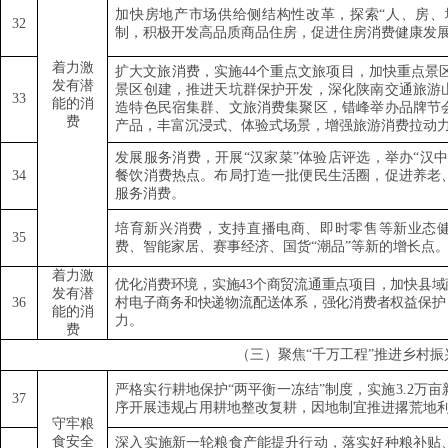
加快房地产市场供给侧结构性改革，探索
“
人、房、
32
制，积极开发高品质商品住房，促进住房消费健康发
着力激
扩大文旅消费，实施
44
个重点文旅项目，加快重点景
发有潜
景区创建，推进天坑群保护开发，深化陕南交通旅游
33
能的消
造特色民宿集群、文旅消费集聚区，错峰举办品牌节
费
产品，丰富沉浸式、体验式场景，增强旅游消费拉动
发展服务消费，开展
“
汉家菜
”
体验店评选，举办
“
汉
34
餐饮消费热点。布局打造一批便民生活圈，促进养老
服务消费。
培育新兴消费，支持直播电商、即时零售等新业态
35
费、智能家居、赛事经济、国货
“
潮品
”
等新的增长点
着力激
优
化消费环境，实施
43
个商贸流通重点项目，加快县域
发有潜
36
村电子商务和快递物流配送体系，强化消费者权益保护
能的消
力。
费
（三）聚焦
“
千万工程
”
推进乡村振
严格实行耕地保护
“
两平衡一冻结
”
制度，实施
3.2
万亩
37
序开展违规占用耕地整改复耕，因地制宜推进撂荒地
守牢粮
食安全
深入实施新一轮粮食产能提升行动，落实好种粮补贴