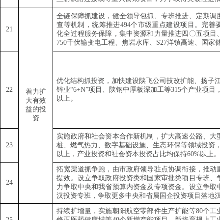
全链保障抓建设，健全领导包抓、专班推进、定期调
查等机制，统筹推进
494
个市级重点建设项目。完善
21
化全过程服务保障，集中资源和力量推进四〇五项目
750
千伏输变电工程、焦岩水库、
S27
洋镇高速、国家
优化结构抓投资，加快建设陕飞公司技改扩能、扬子
22
锌业
“6+N”
项目、陕钢中厚板深加工等
315
个产业项目
着力扩
以上。
大有效
益的投
资
实施政府和社会资本合作新机制，扩大高速公路、大
23
桩、燃气热力、数字基础设施、生态环保等领域投资
以上，产业投资和社会资本投资占比均保持
60%
以上
拓宽渠道抓争跑，由市政府领导驻点协调衔接，推动
提效。设立争取政府投资类和国家审批类项目专班、
24
力争取中央和我省预算内资金及专项资金。设立争取
汉投资专班，争取更多中央和省属国企投资项目落地
持续扩增量，实施朝阳航空零部件生产扩能等
80
个工
25
修正医药健康城等
40
个新增产能项目，新培育规上工