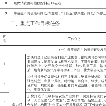
8
居民消费价格指数控制在
3%
左右
9
单位生产总值能耗降低
2%
左右，
“
十四五
”
以来累计降低
10%
以
二、重点工作目标任务
序
工作任务
号
（一）聚焦创新引领推进转型发
加快打造千亿级装备制造产业集群，依托陕飞公司等
业园建设，统筹发展飞机整机制造、零部件配套、航
1
制等产业，做强航空产业链群。加快机床工具、输
质，培育新能源汽车零部件加工产业，壮大装备制造
加快打造千亿级现代材料产业集群，统筹推进钢铁、
延链转型，发展中厚板、特种钢、锌合金、钒钛、硅
2
色鲜明、功能完备、链条配套的专业园区，引领现代
化、集群化发展。
加快打造千亿级特色农业产业集群，实施特色现代
3
动，大力发展
“
五个农业
”
，加快培育农产品加工业，
聚力打
合发展，构建
“3+4+N”
农业产业集群和
“
汉
”
字号绿色食