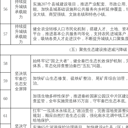
持续提
实施
207
个县城建设项目，推进产业配套、市政公用
升城镇
56
能。加快县城基础设施和公共服务向乡村延伸覆盖，
承载能
业大镇、商贸强镇、文旅名镇和特色小镇。
力
持续提
健全农业转移人口市民化机制，搭建人才、土地、资
升城镇
平台，推进基本公共服务均等化，支持农民进城落户
57
承载能
业，吸纳各类人才走进汉中，不断提升城镇人口聚集
力
（五）聚焦生态建设推进减污降碳
始终牢记
“
国之大者
”
，健全秦巴生态长效保护机制，
58
体系，常态化排查整治秦巴
“
五乱
”
问题。
坚决筑
加快矿山生态修复、硫铁矿整治、尾矿库综合治理
牢秦巴
59
治。
生态安
全屏障
加强生物多样性保护，推进秦岭国家公园汉中片区建
6
0
查监管，全年实施营造林
35
万亩，守牢秦巴生态本底
扛牢
“
一泓清水永续北上
”
政治责任，完善湿地资源整
规划，顺应自然打造生态公园，强化南水北调中线工
61
给地保护。
坚决守
实施
65
个河湖保护治理项目，加快建设
4
个县（区）