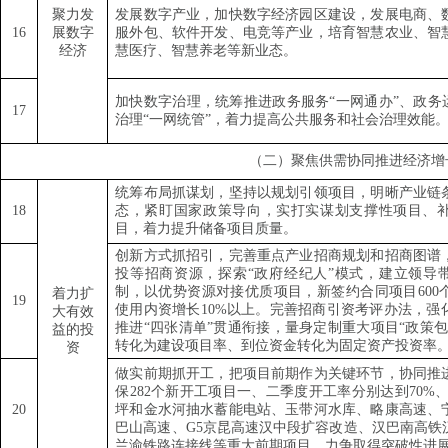
聚力发
发展数字产业，加快数字经济园区建设，发展电商、
16
展数字
服外包、软件开发、电竞等产业，培育智慧农业、智
经济
慧医疗、智慧养老等新业态。
加快数字治理，统筹推进政务服务
“
一网通办
”
、政务
17
治理
“
一网统管
”
，着力提高公共服务和社会治理效能
（二）聚焦供需协同推进经济增
统筹布局抓谋划，坚持以规划引领项目，明晰产业链
18
态，紧盯国家政策导向，实打实谋划支撑性项目、
目，着力提升储备项目质量。
创新方式抓招引，完善重点产业招商规划和招商图谱
投等招商资源，探索
“
政府经纪人
”
模式，建立领导
制，以优势资源对接优质项目，新签约合同项目
600
着力扩
19
使用内资增长
10%
以上。完善招商引资考评办法，强
大有效
推进
“
四张清单
”
贯通衔接，量身定制重大项目
“
政策
益的投
转化为建设项目率、到位资金转化为固定资产投资率
资
做实前期抓开工，把项目前期作为关键环节，协同推
保
282
个新开工项目一、二季度开工率分别达到
70%
20
坪和金水河抽水蓄能电站、玉带河水库、略康高速、
巴山高速、
G5
京昆高速汉中段扩容改造、汉巴南高铁
兰渝铁路连接线等重大前期项目，力争取得突破性进