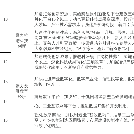
加速汇聚创新资源，实施秦创原创新驱动平台建设三
10
孵化平台
15
个以上，动态更新科技成果资源库、投行
人才库、产业技术需求库，强化产学研对接，着力引
加速优化创新生态，深入实施
“
登高、升规、晋位、
聚力推
高新技术企业和省级瞪羚企业
45
家以上，新入库科
11
进科技
上。完善人才引育政策，多渠道培养引进科技创新人
创新
大秦创原科技经纪人、
“
科学家
+
工程师
”“
新双创
”
队伍
加速转化创新成果，推进科研项目
“
揭榜挂帅
”
，实施
12
个以上。深化科技成果转化
“
三项改革
”
，加强知识产
成果转化应用，不断提升产业竞争力。
加快推进产业数字化、数字产业化、治理数字化，数
13
增长
13%
以上。
聚力发
展数字
经济
搭建数字平台，加快
、千兆网络等新型基础设施建
5G
14
心、工业互联网等平台，推进数据归集和开发利用。
强化数字赋能，加快制造业
“
智改数转
”
，推动工业
15
享，打造智能制造应用场景，布局建设智能生产线、
业数字化转型。