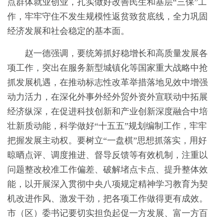
点群体就业创业，扎实做好改善民生和基层“三保”工
作，牢牢守住不发生规模性返贫致贫底线，全力巩固
经济发展和社会稳定的基本面。
赵一德强调，要统筹抓好稳增长和高质量发展各
项工作，突出在服务新型城镇化等国家重大战略中抢
抓发展机遇，在推动标志性改革举措落地见效中增强
动力活力，在深化外事外经外贸外资外宣联动中拓展
经济纵深，在促进科技创新和产业创新深度融合中培
壮新质动能，科学做好“十五五”规划编制工作，牢牢
把握发展主动权。要树立“一盘棋”思想抓落实，用好
晾晒点评、调度推进、督导反馈等有效机制，注重以
问题整改校准工作偏差、破解堵点卡点、提升整体效
能，以开展深入贯彻中央八项规定精神学习教育为契
机改进作风、激发干劲，把各项工作做得更有成效。
市（区）委书记要切实担负起促一方发展、富一方百