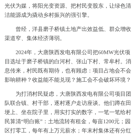
光伏为媒，将阳光变资源、把村民变股东，让绿色清
洁能源成为撬动乡村振兴的强引擎。
曾经，洋县磨子桥镇土地产出效益低、群众增收
渠道窄、集体经济薄弱。
2024年，大唐陕西发电有限公司把60MW光伏项
目选址于磨子桥镇的白河村、张山下村、常牟村。消
息传来，村民既有期待，也有顾虑：项目占地会不会
影响耕种？收益能不能兑现？施工会不会破坏环境？
为打消村民疑虑，大唐陕西发电有限公司项目团
队联合镇、村干部，逐村逐户走访座谈。他们蹲在田
埂上、坐在院子里，用实打实的数字，一笔一笔给村
民算清“明白账”：土地流转有租金，每亩1200元；园
区打零工，每年有上万元薪水；年末村集体还有分红