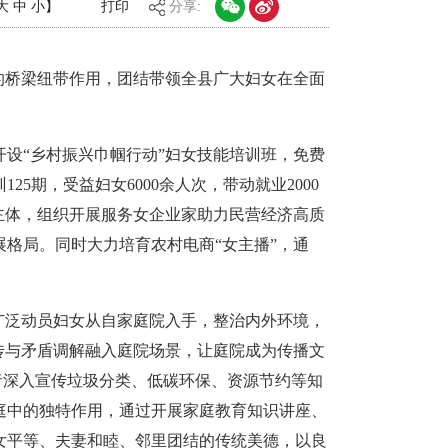
大
中
小
】
打印
分享:
的桥梁纽带作用，团结带领全县广大妇女在全面
设“乡村振兴巾帼行动”妇女技能培训班，免费
期，受益妇女6000余人次，带动就业2000
主体，组织开展服务女企业家助力民营经济高质
格局。同时大力培育农村电商“女主播”，通
广泛动员妇女从自家庭院入手，整治内外环境，
传与矛盾调解融入庭院场景，让庭院成为传播文
者深入宣传垃圾分类、低碳环保、资源节约等知
庭中的独特作用，通过开展家庭教育知识讲座、
女平等、夫妻和睦、邻里团结的传统美德，以良