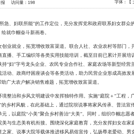
字体：【
日报
访问量：
198
女所急、妇联所能”的工作定位，充分发挥党和政府联系妇女群众
，绘就巾帼奋斗新画卷。
女创业就业，拓宽增收致富渠道。联合人社、农业农村等部门，开
播、手工编织等各类实用技能培训，截至目前已累计开展培训125
扶持“妇”字号龙头企业、农民专业合作社、家庭农场等新型经营
流活动、政商纾困座谈会等各类活动，助力民营企业形成高效发展
帮助广大农户解决销售难题，拓宽增收致富渠道。
环境整治和乡风文明建设中发挥独特作用。实施“庭院＋”工程，
韵”的乡村风貌，在此基础上，通过院坝说事将家风传承、普法宣
元，以庭院“小美”聚合乡村善治“大美”。同时，组织巾帼志愿
院美与生态美有机衔接。围绕深化家庭教育，充分发挥妇女在家
童之家、说事大院等载体推进移风易俗宣传，弘扬尊老爱幼、男