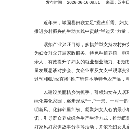
发布时间： 2026-06-16 09:51
来源：
汉中
近年来，城固县妇联立足“党政所需、妇
推进乡村振兴的生动实践中贡献“半边天”力量
紧扣产业兴旺目标，多措并举支持农村妇
为妇女群众开展家政服务、特色种植养殖、电商直
余人，有效提升了妇女的就业创业能力。积极
量发展恳谈对接会、女企业家及女支书观摩交
过“巾帼助农直播”推广销售本地特色农产品，
以建设美丽桔乡为抓手，引领妇女在人居
绿化美化家园，逐步形成“一户一景、一村一
明新风、化解邻里纠纷、凝聚妇女人心的最小单
识，引导群众养成绿色生产生活方式，推动庭
好家风好家训故事分享等活动，并依托妇女儿