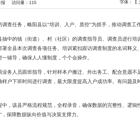
字体：【
日报
访问量：
115
跟访调查任务，略阳县以“培训、入户、质控”为抓手，推动调查工
县抽中的镇（街道）、村（社区）的调查指导员、调查员进行培
排部署全县本次调查各项任务。培训紧扣跟访调查制度的名词释义
对一辅导，确保人人懂制度，个个会操作。
局业务人员跟班指导，针对样本户搬迁、外出务工、配合意愿不
抽样户下班时间进行调查，最大限度提高入户成功率。有问题及时
程中，该县严格流程规范，全程录音，确保数据的完整性、逻辑性
”，保障数据纵向价值与决策支撑力。