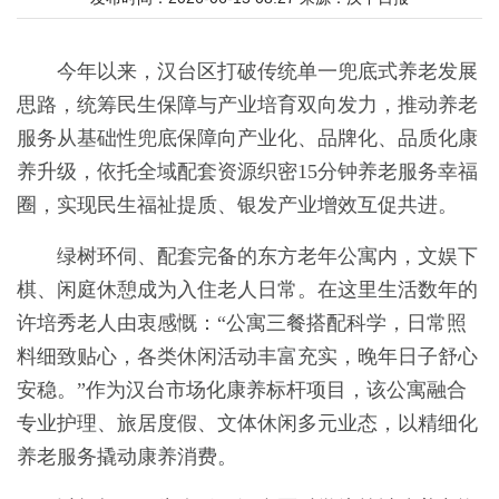
今年以来，汉台区打破传统单一兜底式养老发展
思路，统筹民生保障与产业培育双向发力，推动养老
服务从基础性兜底保障向产业化、品牌化、品质化康
养升级，依托全域配套资源织密15分钟养老服务幸福
圈，实现民生福祉提质、银发产业增效互促共进。
绿树环伺、配套完备的东方老年公寓内，文娱下
棋、闲庭休憩成为入住老人日常。在这里生活数年的
许培秀老人由衷感慨：“公寓三餐搭配科学，日常照
料细致贴心，各类休闲活动丰富充实，晚年日子舒心
安稳。”作为汉台市场化康养标杆项目，该公寓融合
专业护理、旅居度假、文体休闲多元业态，以精细化
养老服务撬动康养消费。