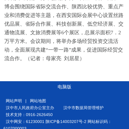
博会围绕国际省际交流合作、陕西比较优势、重点产
业和消费促进等主题，在西安国际会展中心设置丝路
优品展、省际合作展、科技创新展、低空经济展、交
通物流展、文旅消费展等6个展区，总展示面积7．2
万平方米。会议期间，将举办多场经贸投资交流活
动，全面展现共建“一带一路”成果，促进国际经贸交
流合作。（
记者：母家亮 刘居星）
电脑版
网站声明
|
网站地图
汉中市人民政府办公室主办
汉中市数据局管理维护
技术支持：0916-2626450
汉中网安：61230001
陕ICP备14003207号-2
网站标识码：
6107000003