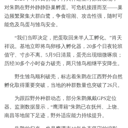
对朱鹮在野外静静卧巢孵蛋。可危机接踵而至——巢
边频繁聚集大群白鹭，争食喧闹、攻击性强，随时可
能危及鸟蛋与雏鸟安全。
“我们当即决定，把蛋取回来半人工孵化。”肖天
祥说。基地立即将鸟卵移入孵化器，20多个日夜轮班
值守、寸步不离。5月9日清晨，蛋壳出现细微啄痕；
历经30多个小时奋力破壳，两只雏鸟相继平安降生。
野生雏鸟顺利破壳，标志着朱鹮在江西野外自然
孵化取得重要突破，当地的种群数量也突破了26只。
为跟踪野外种群动态，部分朱鹮佩戴GPS定位
器。监测数据显示，“鹰潭籍”朱鹮已在抚州、上饶、
南昌等地留下足迹，野外适应能力持续提升。