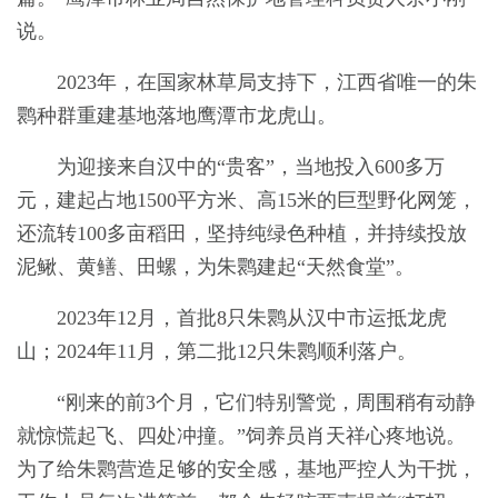
说。
2023年，在国家林草局支持下，江西省唯一的朱
鹮种群重建基地落地鹰潭市龙虎山。
为迎接来自汉中的“贵客”，当地投入600多万
元，建起占地1500平方米、高15米的巨型野化网笼，
还流转100多亩稻田，坚持纯绿色种植，并持续投放
泥鳅、黄鳝、田螺，为朱鹮建起“天然食堂”。
2023年12月，首批8只朱鹮从汉中市运抵龙虎
山；2024年11月，第二批12只朱鹮顺利落户。
“刚来的前3个月，它们特别警觉，周围稍有动静
就惊慌起飞、四处冲撞。”饲养员肖天祥心疼地说。
为了给朱鹮营造足够的安全感，基地严控人为干扰，