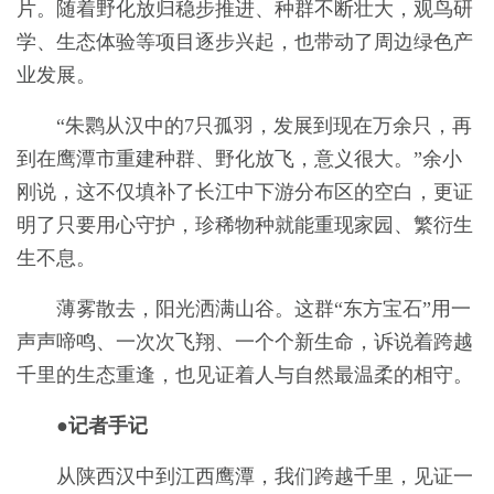
片。随着野化放归稳步推进、种群不断壮大，观鸟研
学、生态体验等项目逐步兴起，也带动了周边绿色产
业发展。
“朱鹮从汉中的7只孤羽，发展到现在万余只，再
到在鹰潭市重建种群、野化放飞，意义很大。”余小
刚说，这不仅填补了长江中下游分布区的空白，更证
明了只要用心守护，珍稀物种就能重现家园、繁衍生
生不息。
薄雾散去，阳光洒满山谷。这群“东方宝石”用一
声声啼鸣、一次次飞翔、一个个新生命，诉说着跨越
千里的生态重逢，也见证着人与自然最温柔的相守。
●记者手记
从陕西汉中到江西鹰潭，我们跨越千里，见证一