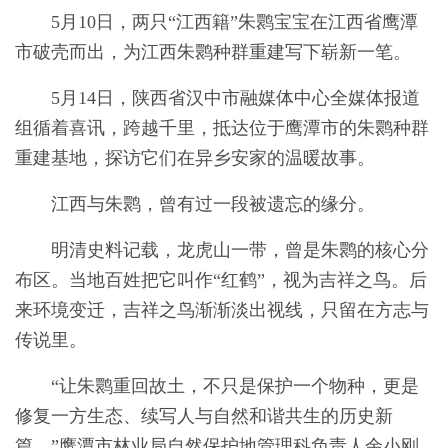
5月10日，两只“江西籍”朱鹮宝宝在江西省鹰潭
市破壳而出，为江西朱鹮种群重建写下崭新一笔。
5月14日，陕西省汉中市融媒体中心全媒体报道
组循着喜讯，跨越千里，抵达位于鹰潭市的朱鹮种群
重建基地，探访它们在异乡安家的温暖故事。
江西与朱鹮，曾有过一段被遗忘的缘分。
明清史料记载，龙虎山一带，曾是朱鹮的核心分
布区。当地百姓把它叫作“红鹤”，视为吉祥之鸟。后
来环境变迁，吉祥之鸟渐渐淡出视线，只留在方志与
传说里。
“让朱鹮重回故土，不只是保护一个物种，更是
修复一方生态、续写人与自然和谐共生的历史新
篇。”鹰潭市林业局自然保护地管理科负责人余小刚