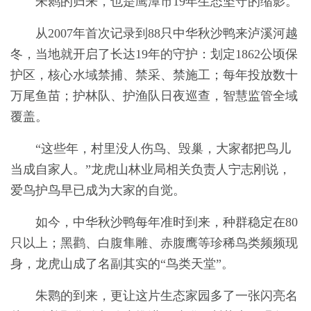
朱鹮的归来，也是鹰潭市19年生态坚守的缩影。
从2007年首次记录到88只中华秋沙鸭来泸溪河越
冬，当地就开启了长达19年的守护：划定1862公顷保
护区，核心水域禁捕、禁采、禁施工；每年投放数十
万尾鱼苗；护林队、护渔队日夜巡查，智慧监管全域
覆盖。
“这些年，村里没人伤鸟、毁巢，大家都把鸟儿
当成自家人。”龙虎山林业局相关负责人宁志刚说，
爱鸟护鸟早已成为大家的自觉。
如今，中华秋沙鸭每年准时到来，种群稳定在80
只以上；黑鹳、白腹隼雕、赤腹鹰等珍稀鸟类频频现
身，龙虎山成了名副其实的“鸟类天堂”。
朱鹮的到来，更让这片生态家园多了一张闪亮名