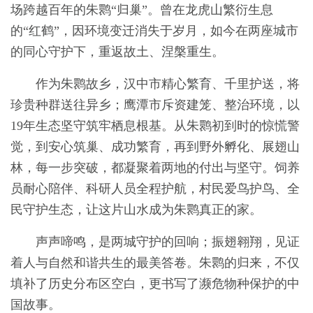
场跨越百年的朱鹮“归巢”。曾在龙虎山繁衍生息
的“红鹤”，因环境变迁消失于岁月，如今在两座城市
的同心守护下，重返故土、涅槃重生。
作为朱鹮故乡，汉中市精心繁育、千里护送，将
珍贵种群送往异乡；鹰潭市斥资建笼、整治环境，以
19年生态坚守筑牢栖息根基。从朱鹮初到时的惊慌警
觉，到安心筑巢、成功繁育，再到野外孵化、展翅山
林，每一步突破，都凝聚着两地的付出与坚守。饲养
员耐心陪伴、科研人员全程护航，村民爱鸟护鸟、全
民守护生态，让这片山水成为朱鹮真正的家。
声声啼鸣，是两城守护的回响；振翅翱翔，见证
着人与自然和谐共生的最美答卷。朱鹮的归来，不仅
填补了历史分布区空白，更书写了濒危物种保护的中
国故事。