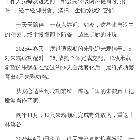
工作人员每次进笼前，都会先轻咳两声提前“打招
呼”，轻手轻脚投食、清扫，生怕惊扰到它们。
一天天陪伴，一点点靠近。如今，这些来自汉中
的精灵，终于慢慢卸下防备，适应了新的环境。
2025年春天，度过适应期的朱鹮迎来爱情季。5
对朱鹮成功配对，3对成熟个体完成交配。12枚承载
希望的朱鹮蛋在经过约26天自然孵化后，最终成功繁
育出4只朱鹮幼鸟。
从安心适应到成功繁殖，跨越千里的朱鹮真正把
鹰潭当作了家。
同年11月，12只朱鹮顺利完成野外放飞，重返山
林溪谷。
2026年4月9日傍晚，肖天祥巡查时惊喜发现，一