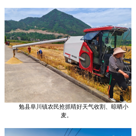
勉县阜川镇农民抢抓晴好天气收割、晾晒小
麦。