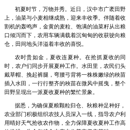
初夏时节，万物并秀。近日，汉中市广袤田野
上，油菜与小麦相继成熟，迎来丰收季。伴随着收
割机的轰鸣声，金黄的麦粒、饱满的油菜籽从出粮
口倾泻而下，农用车辆满载着沉甸甸的收获驶向粮
仓，田间地头洋溢着丰收的喜悦。
农时贵如金，夏收连夏种。在抢抓夏收的同
时，农户们同步开展夏种工作。水田里，农民们头
戴草帽、挽起裤腿，弯腰弓背将一株株嫩绿的秧苗
插入水田，一行行整齐的秧苗在微风中摇曳，整个
田野呈现出一派夏收夏种的繁忙景象。
据悉，为确保夏粮颗粒归仓、秋粮种足种好，
农业部门积极组织农技人员深入一线，指导农户利
用晴好天气抢收农作物，全力保障夏收夏种工作高