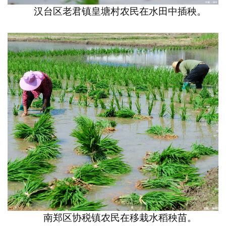
汉台区老君镇皇塘村农民在水田中插秧。
南郑区协税镇农民在移栽水稻秧苗。