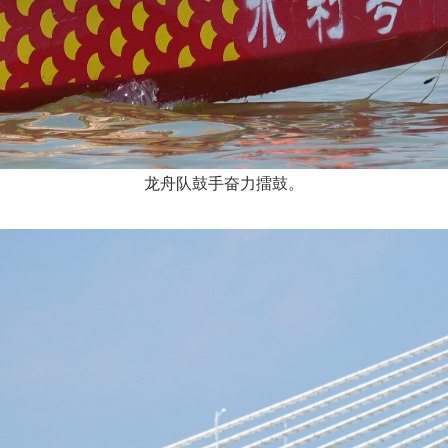
龙舟队鼓手奋力擂鼓。