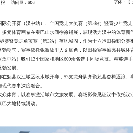
字体：【
日报
访问量：
606
国际公开赛（汉中站）、全国竞走大奖赛（第3站）暨青少年竞走
，多元体育画卷在秦巴山水间徐徐铺展，展现活力汉中的体育新
赛暨竞走单项赛（第3站）落地城固，作为十六运田径积分赛事
蓬勃朝气，赛事依托张骞故里人文底色，以田径赛事擦亮县域体
中站）吸引13个国家和地区600余名选手同场竞技。精英选
蓬勃发展。
勉县汉江城区段水域开赛，53支龙舟队齐聚勉县奋楫逐浪。
与现代赛事深度融合。
众体育，以赛事激活城市文旅发展。赛场影像见证汉中依托汉江
秦巴大地持续涌动。