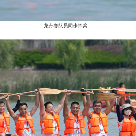
龙舟赛队员同步挥桨。