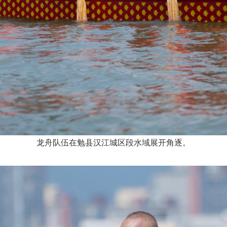
龙舟队伍在勉县汉江城区段水域展开角逐。