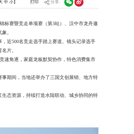
大
中
小
】
打印
分享:
锦标赛暨竞走单项赛（第3站）、汉中市龙舟邀
气象。
，近500名竞走选手踏上赛道。镜头记录选手
育名片。
手竞速角逐，家庭龙板默契协作，特色消费集市
赛事期间，当地还举办了三国文创展销、地方特
生态资源，持续打造水陆联动、城乡协同的特