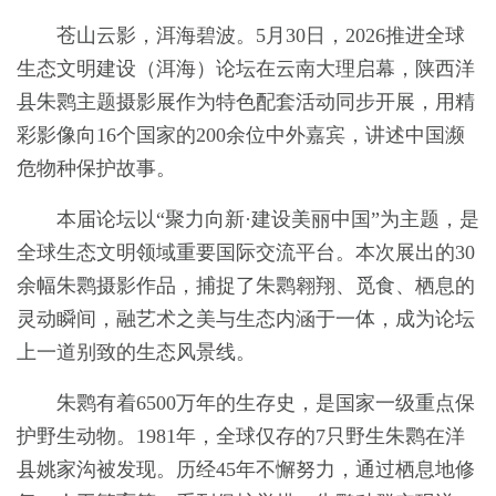
苍山云影，洱海碧波。5月30日，2026推进全球
生态文明建设（洱海）论坛在云南大理启幕，陕西洋
县朱鹮主题摄影展作为特色配套活动同步开展，用精
彩影像向16个国家的200余位中外嘉宾，讲述中国濒
危物种保护故事。
本届论坛以“聚力向新·建设美丽中国”为主题，是
全球生态文明领域重要国际交流平台。本次展出的30
余幅朱鹮摄影作品，捕捉了朱鹮翱翔、觅食、栖息的
灵动瞬间，融艺术之美与生态内涵于一体，成为论坛
上一道别致的生态风景线。
朱鹮有着6500万年的生存史，是国家一级重点保
护野生动物。1981年，全球仅存的7只野生朱鹮在洋
县姚家沟被发现。历经45年不懈努力，通过栖息地修