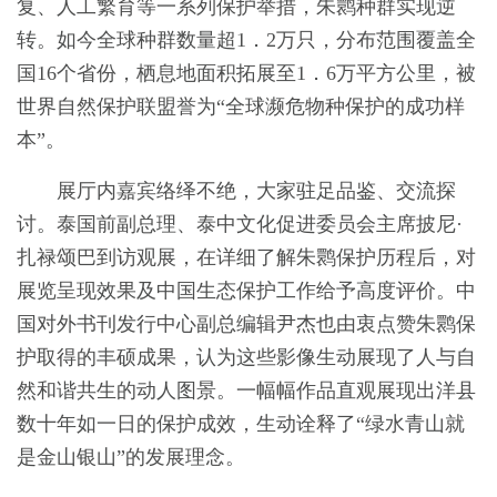
复、人工繁育等一系列保护举措，朱鹮种群实现逆
转。如今全球种群数量超1．2万只，分布范围覆盖全
国16个省份，栖息地面积拓展至1．6万平方公里，被
世界自然保护联盟誉为“全球濒危物种保护的成功样
本”。
展厅内嘉宾络绎不绝，大家驻足品鉴、交流探
讨。泰国前副总理、泰中文化促进委员会主席披尼·
扎禄颂巴到访观展，在详细了解朱鹮保护历程后，对
展览呈现效果及中国生态保护工作给予高度评价。中
国对外书刊发行中心副总编辑尹杰也由衷点赞朱鹮保
护取得的丰硕成果，认为这些影像生动展现了人与自
然和谐共生的动人图景。一幅幅作品直观展现出洋县
数十年如一日的保护成效，生动诠释了“绿水青山就
是金山银山”的发展理念。