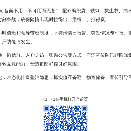
宁可备而不用、不可用而无备”，配齐编织袋、铁锹、救生衣、抽
时刻备战，确保险情出现时拉得出、用得上、打得赢。
4小时值班和领导带班制度，坚持汛情日报告、突发情况即时报。
，严防险情发生。
播、微信群、入户走访、张贴公告等方式，广泛宣传防汛避险知
自救互救能力，营造群防群控良好氛围。
化，常态化排查整治隐患，抓实值守备勤、物资储备、宣传引导
扫一扫在手机打开当前页