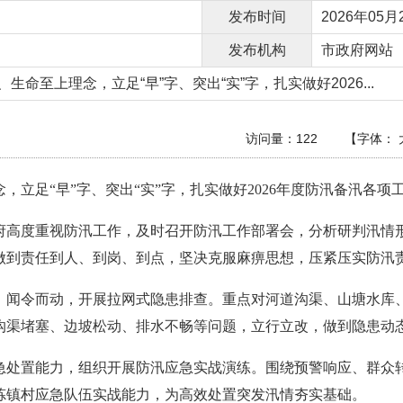
发布时间
2026年05月2
发布机构
市政府网站
命至上理念，立足“早”字、突出“实”字，扎实做好2026...
访问量：
122
【字体：
立足“早”字、突出“实”字，扎实做好2026年度防汛备汛各项
府高度重视防汛工作，及时召开防汛工作部署会，分析研判汛情
做到责任到人、到岗、到点，坚决克服麻痹思想，压紧压实防汛
）闻令而动，开展拉网式隐患排查。重点对河道沟渠、山塘水库
沟渠堵塞、边坡松动、排水不畅等问题，立行立改，做到隐患动
急处置能力，组织开展防汛应急实战演练。围绕预警响应、群众
炼镇村应急队伍实战能力，为高效处置突发汛情夯实基础。