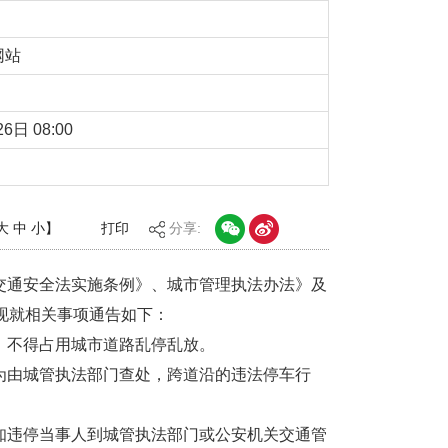
网站
6日 08:00
大
中
小
】
打印
分享:
交通安全法实施条
例》、城市管理执法办法》及
现就相关事项通告如下：
，不得占用城市道
路乱停乱放。
为由城管执法部门
查处，跨道沿的违法停车行
知违停当事人到城
管执法部门或公安机关交通管