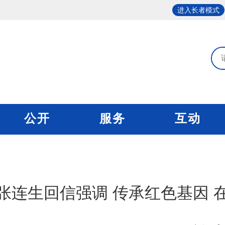
进入长者模式
公开
服务
互动
张连生回信强调 传承红色基因 