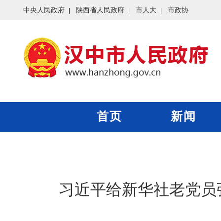
中央人民政府
陕西省人民政府
市人大
市政协
首页
新闻
习近平给新华社老党员