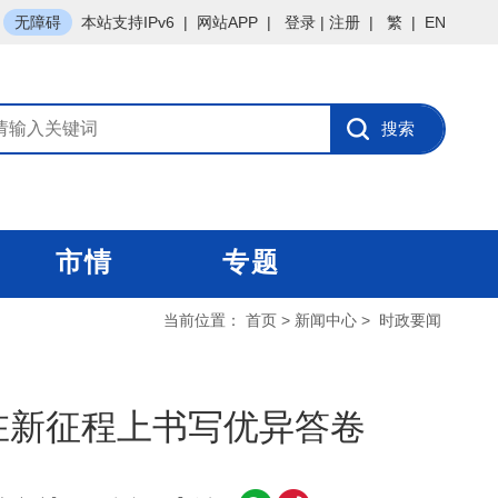
无障碍
本站支持IPv6
|
网站APP
|
登录
|
注册
|
繁
|
EN
市情
专题
当前位置：
首页
>
新闻中心
>
时政要闻
在新征程上书写优异答卷