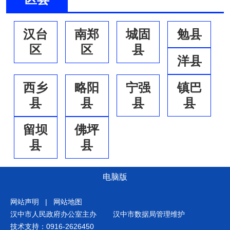
汉台
南郑
城固
勉县
区
区
县
洋县
西乡
略阳
宁强
镇巴
县
县
县
县
留坝
佛坪
县
县
电脑版
网站声明
|
网站地图
汉中市人民政府办公室主办
汉中市数据局管理维护
技术支持：0916-2626450