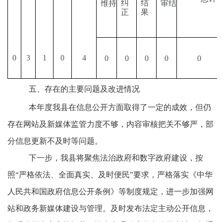
纠
结
维
持
审
结
正
果
0
3
1
0
4
0
0
0
0
0
五、
存在的主要问题及改进情况
本年度我县在信息公开方面取得了一定的成效，但仍
存在
网站及
新媒体监管
力度
不
够
，内容审核把关不
够
严，
部
分信息更新不及时
等问题。
下一步，我县将
聚焦法治政府和数字政府建设，按
照
“严格依法、全面真实、及时便民”要求，严格落实《
中华
人民共和国政府信息公开条例
》等制度规定，进一步加强网
站和政务新媒体建设与管理。及时发布法定主动公开信息，