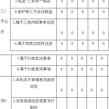
3.
危及
“
三安全一稳定
”
0
0
0
0
0
（三）
4.
保护第三方合法权益
0
0
0
0
0
不予公
5.
属于三类内部事务信息
开
0
0
0
0
0
6.
属于四类过程性信息
0
0
0
0
0
7.
属于行政执法案卷
0
0
0
0
0
8.
属于行政查询事项
0
0
0
0
0
1.
本机关不掌握相关政府
信息
0
0
0
0
0
（四）
2.
没有现成信息需要另行
制作