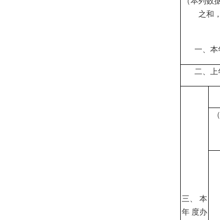
（本列数
之和
一、本
二、上
三、
本
年
度办