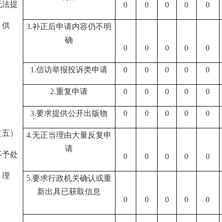
无法提
0
0
0
0
0
供
3.
补正后申请内容仍不明
确
0
0
0
0
0
1.
信访举报投诉类申请
0
0
0
0
0
2.
重复申请
0
0
0
0
0
3.
要求提供公开出版物
0
0
0
0
0
（五）
4.
无正当理由大量反复申
请
不予处
0
0
0
0
0
理
5.
要求行政机关确认或重
新出具已获取信息
0
0
0
0
0