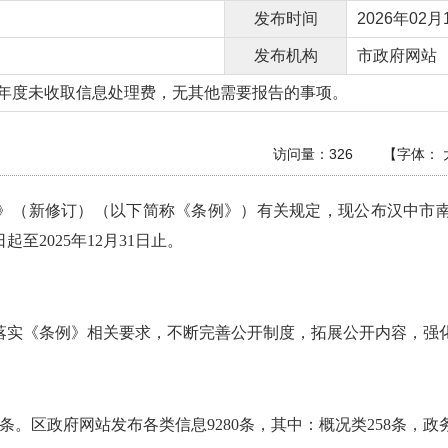
发布时间
2026年02月1
发布机构
市政府网站
年度未收取信息处理费，无其他需要报告的事项。
访问量：
326
【字体：
》（新修订
）（
以
下简称《条例》）有关规定，现公布汉中市南
日起至202
5
年12月31日止
。
落实《条例》相关要求，
不断完善公开制度，拓展公开内容，强
条。
区
政府网站发布各类信息
9280
条，其中
：
概况类
258
条，政