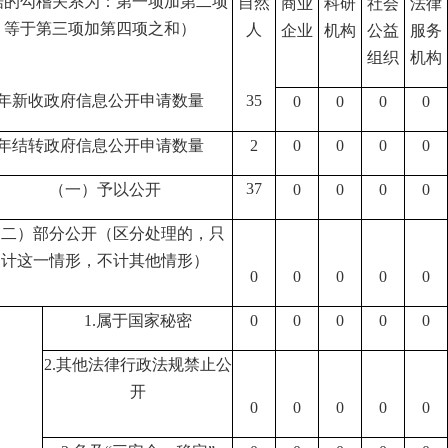
据的勾稽关系为：第一项加第二项
自然
商业
科研
社会
法律
，等于第三项加第四项之和）
人
企业
机构
公益
服务
组织
机构
年新收政府信息公开申请数量
35
0
0
0
0
年结转政府信息公开申请数量
2
0
0
0
0
37
（一）予以公开
0
0
0
0
（二）部分公开（区分处理的，只
计这一情形，不计其他情形）
0
0
0
0
0
1.
属于国家秘密
0
0
0
0
0
2.
其他法律行政法规禁止公
开
0
0
0
0
0