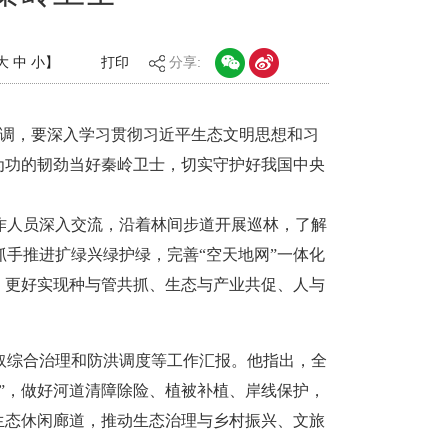
大
中
小
】
打印
分享:
强调，要深入学习贯彻习近平生态文明思想和习
为功的韧劲当好秦岭卫士，切实守护好我国中央
工作人员深入交流，沿着林间步道开展巡林，了解
手推进扩绿兴绿护绿，完善“空天地网”一体化
，更好实现种与管共抓、生态与产业共促、人与
取综合治理和防洪调度等工作汇报。他指出，全
”，做好河道清障除险、植被补植、岸线保护，
生态休闲廊道，推动生态治理与乡村振兴、文旅