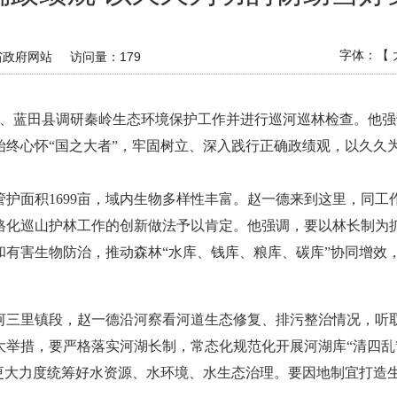
字体：【
省政府网站
访问量：
179
安区、蓝田县调研秦岭生态环境保护工作并进行巡河巡林检查。他
始终心怀“国之大者”，牢固树立、深入践行正确政绩观，以久久
护面积1699亩，域内生物多样性丰富。赵一德来到这里，同
格化巡山护林工作的创新做法予以肯定。他强调，要以林长制为抓
和有害生物防治，推动森林“水库、钱库、粮库、碳库”协同增效
河三里镇段，赵一德沿河察看河道生态修复、排污整治情况，听
大举措，要严格落实河湖长制，常态化规范化开展河湖库“清四乱
以更大力度统筹好水资源、水环境、水生态治理。要因地制宜打造