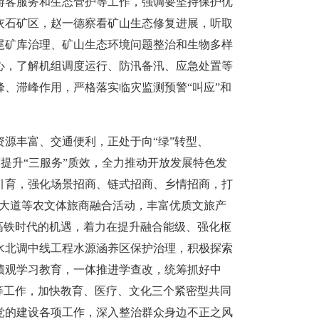
游客服务和生态管护等工作，强调要坚持保护优
灰石矿区，赵一德察看矿山生态修复进展，听取
尾矿库治理、矿山生态环境问题整治和生物多样
心，了解机组调度运行、防汛备汛、应急处置等
、滞峰作用，严格落实临灾监测预警“叫应”和
源丰富、交通便利，正处于向“绿”转型、
面提升“三服务”质效，全力推动开放发展特色发
引育，强化场景招商、链式招商、乡情招商，打
光大道等农文体旅商融合活动，丰富优质文旅产
高铁时代的机遇，着力在提升融合能级、强化枢
水北调中线工程水源涵养区保护治理，积极探索
绩观学习教育，一体推进学查改，统筹抓好中
等工作，加快教育、医疗、文化三个紧密型共同
党的建设各项工作，深入整治群众身边不正之风