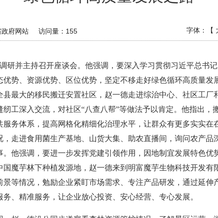
字体：【
省政府网站
访问量：
155
康市调研并主持召开座谈会。他强调，要深入学习贯彻习近平总书
态优势、资源优势、区位优势，坚定不移走好绿色循环高质量发
全县最大的移民搬迁安置社区，赵一德走进综治中心、社区工厂
缝纫工深入交流，对社区“八查八帮”等做法予以肯定。他指出，
共服务体系，提高网格化精细化治理水平，让群众有更多实实在
况，走进食用菌生产基地、山货大集、助农直播间，询问农产品
事。他强调，要进一步发挥党建引领作用，因地制宜发展特色优
中国魔芋林下种植发源地，赵一德来到明富魔芋生物科技开发有
前景等情况，勉励企业紧盯市场需求、专注产品研发，通过延伸
服务、精准服务，让企业放心投资、安心经营、专心发展。