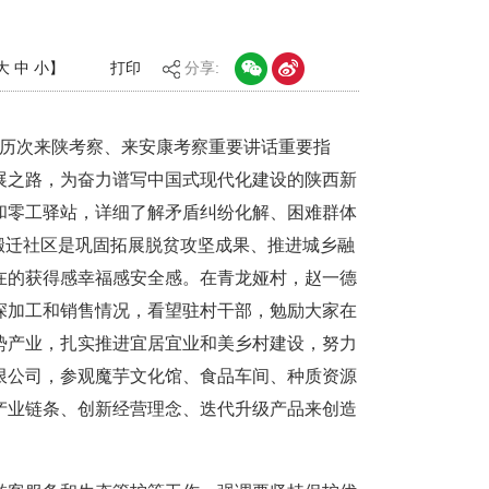
大
中
小
】
打印
分享:
记历次来陕考察、来安康考察重要讲话重要指
展之路，为奋力谱写中国式现代化建设的陕西新
和零工驿站，详细了解矛盾纠纷化解、困难群体
搬迁社区是巩固拓展脱贫攻坚成果、推进城乡融
在的获得感幸福感安全感。在青龙娅村，赵一德
深加工和销售情况，看望驻村干部，勉励大家在
势产业，扎实推进宜居宜业和美乡村建设，努力
限公司，参观魔芋文化馆、食品车间、种质资源
产业链条、创新经营理念、迭代升级产品来创造