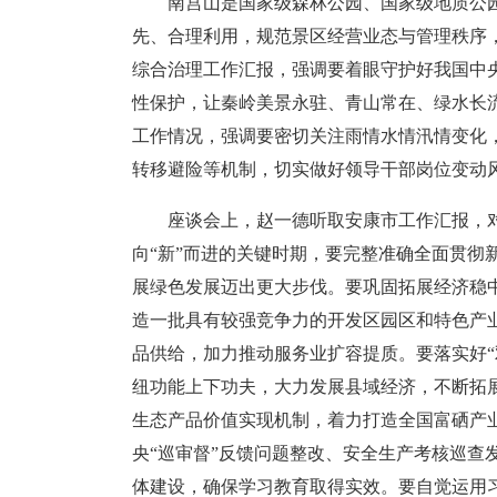
南宫山是国家级森林公园、国家级地质公
先、合理利用，规范景区经营业态与管理秩序
综合治理工作汇报，强调要着眼守护好我国中
性保护，让秦岭美景永驻、青山常在、绿水长
工作情况，强调要密切关注雨情水情汛情变化
转移避险等机制，切实做好领导干部岗位变动
座谈会上，赵一德听取安康市工作汇报，
向“新”而进的关键时期，要完整准确全面贯彻
展绿色发展迈出更大步伐。要巩固拓展经济稳
造一批具有较强竞争力的开发区园区和特色产
品供给，加力推动服务业扩容提质。要落实好
纽功能上下功夫，大力发展县域经济，不断拓
生态产品价值实现机制，着力打造全国富硒产
央“巡审督”反馈问题整改、安全生产考核巡
体建设，确保学习教育取得实效。要自觉运用