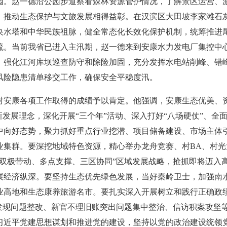
园。赵一德沿公园步道察看森林资源管护情况，了解景区运营、
，推动生态保护与文旅发展相得益彰。在汉滨区大田坡李家滩石
央水塔和中华民族祖脉，健全常态化长效化保护机制，统筹推进
流。当前我省已进入主汛期，赵一德来到安康水力发电厂集控中
，强化江河库坝巡查防守和除险加固，充分发挥水电站削峰、错峰
风险隐患清单移交工作，确保安全平稳度汛。
对安康各项工作取得的成绩予以肯定。他强调，安康生态优美、资
新发展理念，深化开展“三个年”活动、深入打好“八场硬仗”、全
中向好态势，聚力抓好重点行业挖潜、项目储备建设、市场主体
业集群。要深挖地域特色资源，精心举办龙舟竞赛、村BA、村
“双极带动、多点支撑、三区协同”区域发展战略，抢抓即将迈入
展经济纵深。要坚持生态优先绿色发展，当好秦岭卫士，加强南
业高地和生态康养旅游名市。要扎实深入开展树立和践行正确政
查发现问题整改、新官不理旧账突出问题集中整治、信访积案攻坚
习近平党建思想谋划和推进党的建设，坚持以党的政治建设统领