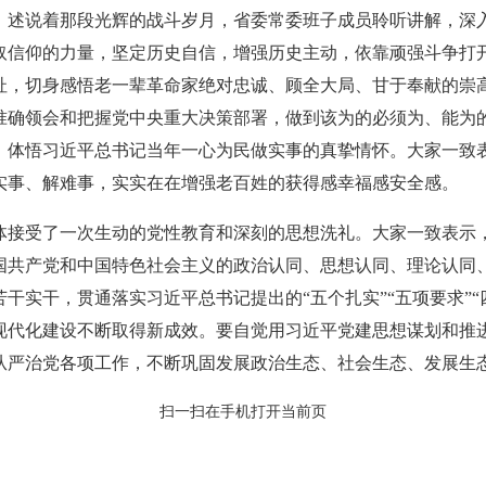
，述说着那段光辉的战斗岁月，省委常委班子成员聆听讲解，深
取信仰的力量，坚定历史自信，增强历史主动，依靠顽强斗争打
址，切身感悟老一辈革命家绝对忠诚、顾全大局、甘于奉献的崇
准确领会和把握党中央重大决策部署，做到该为的必须为、能为
，体悟习近平总书记当年一心为民做实事的真挚情怀。大家一致
实事、解难事，实实在在增强老百姓的获得感幸福感安全感。
体接受了一次生动的党性教育和深刻的思想洗礼。大家一致表示
国共产党和中国特色社会主义的政治认同、思想认同、理论认同
干实干，贯通落实习近平总书记提出的“五个扎实”“五项要求”
现代化建设不断取得新成效。要自觉用习近平党建思想谋划和推
从严治党各项工作，不断巩固发展政治生态、社会生态、发展生
扫一扫在手机打开当前页