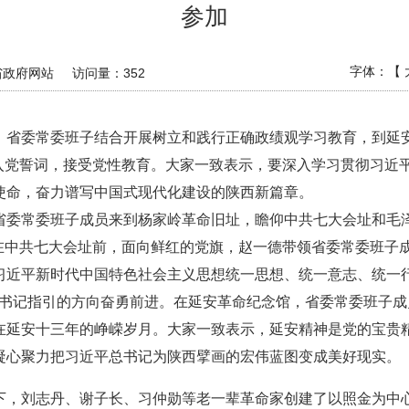
参加
字体：【
省政府网站
访问量：
352
0日，省委常委班子结合开展树立和践行正确政绩观学习教育，到
温入党誓词，接受党性教育。大家一致表示，要深入学习贯彻习近
使命，奋力谱写中国式现代化建设的陕西新篇章。
省委常委班子成员来到杨家岭革命旧址，瞻仰中共七大会址和毛
。在中共七大会址前，面向鲜红的党旗，赵一德带领省委常委班子
近平新时代中国特色社会主义思想统一思想、统一意志、统一行
总书记指引的方向奋勇前进。在延安革命纪念馆，省委常委班子
在延安十三年的峥嵘岁月。大家一致表示，延安精神是党的宝贵
凝心聚力把习近平总书记为陕西擘画的宏伟蓝图变成美好现实。
况下，刘志丹、谢子长、习仲勋等老一辈革命家创建了以照金为中