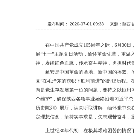
发布时间： 2026-07-01 09:38
来源：
陕西
在中国共产党成立105周年之际，6月3
展“七一”主题党日活动，缅怀革命先辈，重
神，赓续红色血脉，传承奋斗精神，勇担时代
延安是中国革命的圣地、新中国的摇篮。
党“在毛泽东的旗帜下胜利前进”的辉煌历程
向是党生存发展第一位的问题，要持之以恒用习
个维护”，确保陕西各项事业始终沿着习近平
历史陈列》展厅，认真听取讲解，缅怀党中央
定理想信念，坚持实事求是，矢志艰苦奋斗，
上世纪30年代初，在极其艰难困苦的情