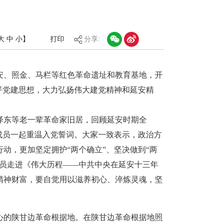
大
中
小
】
打印
分享:
延安、照金、马栏等红色革命遗址和教育基地，开
平党建思想，大力弘扬伟大建党精神和延安精
泽东等老一辈革命家旧居，回顾延安时期全
成员一起重温入党誓词。大家一致表示，政治方
动，更加坚定拥护“两个确立”、坚决做到“两
成员走进《伟大历程——中共中央在延安十三年
精神财富，要自觉用以滋养初心、淬炼灵魂，坚
心的陕甘边革命根据地。在陕甘边革命根据地照