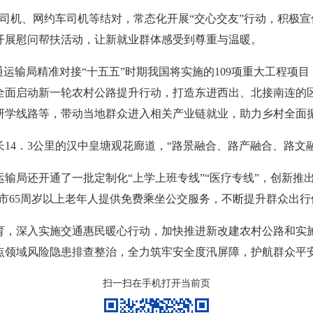
车司机、网约车司机等结对，常态化开展“交心交友”行动，积极
开展慰问帮扶活动，让新就业群体感受到尊重与温暖。
运输局精准对接“十五五”时期我国将实施的109项重大工程项目
全面启动新一轮农村公路提升行动，打造东进西出、北接南连的区
研学线路等，带动当地群众进入相关产业链就业，助力乡村全面
14．3公里的汉中皇塘观花廊道，“路景融合、路产融合、路文
输局还开通了一批定制化“上学上班专线”“医疗专线”，创新推
为全市65周岁以上老年人提供免费乘坐公交服务，不断提升群众出
育，深入实施交通惠民暖心行动，加快推进新改建农村公路和实
点领域风险隐患排查整治，全力筑牢安全度汛屏障，护航群众平
扫一扫在手机打开当前页