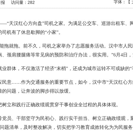
字体：【
日报
访问量：
282
——“天汉红心方向盘”司机之家。为满足公交车、巡游出租车、
司机有了休息歇脚的“小家”。
病能拖就拖。前不久，司机之家举办了志愿服务活动。汉中市人
、颈肩腰腿痛等常见病的预防和治疗办法，很实用。”6月4日
业群体，不仅激活了经济“末梢”，还成为城市运转不可或缺的“
应民意……作为交通服务的重要节点，如今，汉中市“天汉红心方
难的问题，让奔波的脚步得以放缓。
把树立和践行正确政绩观贯穿干事创业全过程的具体体现。
导党员、干部坚守为民初心、践行实干担当、树立正确政绩观，
梳理问题清单，及时整改解决，切实把学习教育成效转化为为民服