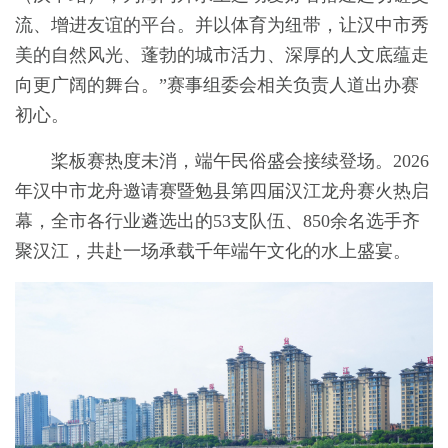
流、增进友谊的平台。并以体育为纽带，让汉中市秀
美的自然风光、蓬勃的城市活力、深厚的人文底蕴走
向更广阔的舞台。”赛事组委会相关负责人道出办赛
初心。
桨板赛热度未消，端午民俗盛会接续登场。2026
年汉中市龙舟邀请赛暨勉县第四届汉江龙舟赛火热启
幕，全市各行业遴选出的53支队伍、850余名选手齐
聚汉江，共赴一场承载千年端午文化的水上盛宴。