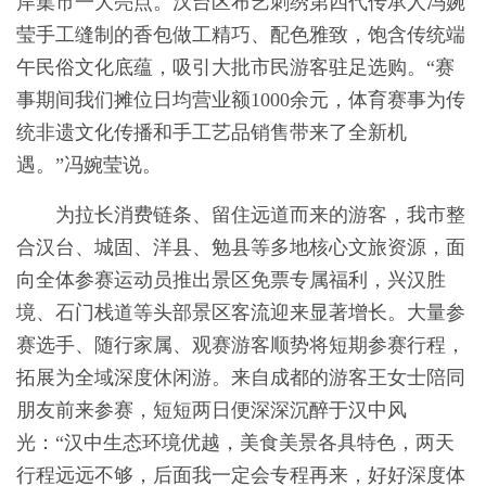
岸集市一大亮点。汉台区布艺刺绣第四代传承人冯婉
莹手工缝制的香包做工精巧、配色雅致，饱含传统端
午民俗文化底蕴，吸引大批市民游客驻足选购。“赛
事期间我们摊位日均营业额1000余元，体育赛事为传
统非遗文化传播和手工艺品销售带来了全新机
遇。”冯婉莹说。
为拉长消费链条、留住远道而来的游客，我市整
合汉台、城固、洋县、勉县等多地核心文旅资源，面
向全体参赛运动员推出景区免票专属福利，兴汉胜
境、石门栈道等头部景区客流迎来显著增长。大量参
赛选手、随行家属、观赛游客顺势将短期参赛行程，
拓展为全域深度休闲游。来自成都的游客王女士陪同
朋友前来参赛，短短两日便深深沉醉于汉中风
光：“汉中生态环境优越，美食美景各具特色，两天
行程远远不够，后面我一定会专程再来，好好深度体