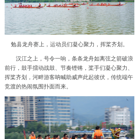
勉县龙舟赛上，运动员们凝心聚力，挥桨齐划。
汉江之上，号令一响，条条龙舟如离弦之箭破浪
前行，鼓手擂动战鼓、节奏铿锵，桨手们凝心聚力、
挥桨齐划，河畔游客呐喊助威声此起彼伏，传统端午
竞渡的热闹氛围扑面而来。