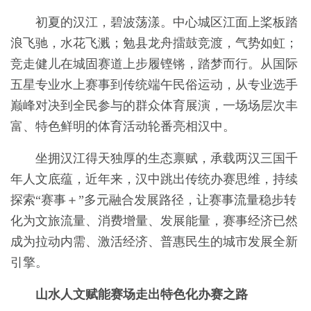
初夏的汉江，碧波荡漾。中心城区江面上桨板踏
浪飞驰，水花飞溅；勉县龙舟擂鼓竞渡，气势如虹；
竞走健儿在城固赛道上步履铿锵，踏梦而行。从国际
五星专业水上赛事到传统端午民俗运动，从专业选手
巅峰对决到全民参与的群众体育展演，一场场层次丰
富、特色鲜明的体育活动轮番亮相汉中。
坐拥汉江得天独厚的生态禀赋，承载两汉三国千
年人文底蕴，近年来，汉中跳出传统办赛思维，持续
探索“赛事＋”多元融合发展路径，让赛事流量稳步转
化为文旅流量、消费增量、发展能量，赛事经济已然
成为拉动内需、激活经济、普惠民生的城市发展全新
引擎。
山水人文赋能赛场走出特色化办赛之路