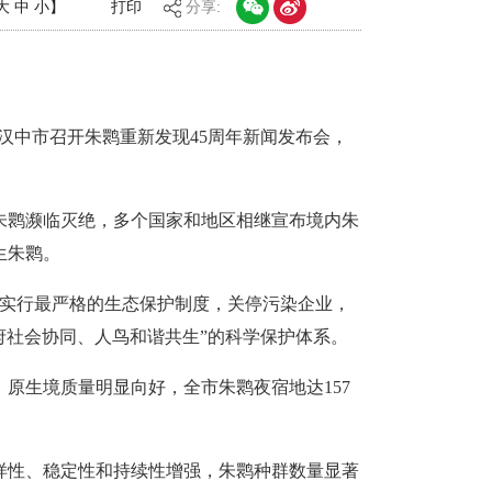
大
中
小
】
打印
分享:
，汉中市召开朱鹮重新发现45周年新闻发布会，
，朱鹮濒临灭绝，多个国家和地区相继宣布境内朱
生朱鹮。
县实行最严格的生态保护制度，关停污染企业，
府社会协同、人鸟和谐共生”的科学保护体系。
原生境质量明显向好，全市朱鹮夜宿地达157
多样性、稳定性和持续性增强，朱鹮种群数量显著