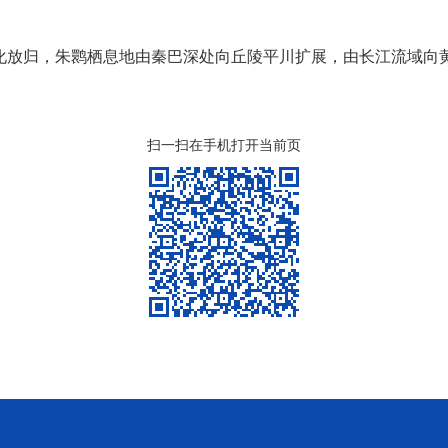
化放归，朱鹮栖息地由秦巴深处向丘陵平川扩展，由长江流域向
扫一扫在手机打开当前页