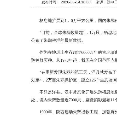
发布时间： 2026-05-14 10:00
来源：
汉中
栖息地扩展到1．6万平方公里，国内朱鹮
“目前，全球朱鹮数量超1．1万只，栖息地
公布了朱鹮种群的最新数据。
作为在地球上生存超过6000万年的古老
鹮种群灭种。从1978年起，我国在全国范围内
“在重新发现朱鹮的第三天，洋县就发布了
划定4．2万亩朱鹮保护区，建立126个生态
不只是洋县。汉中常态化开展朱鹮栖息地
处，境内朱鹮数量近7000只，翩跹鹮影遍布11
1990年，陕西启动朱鹮拯救工程，加强