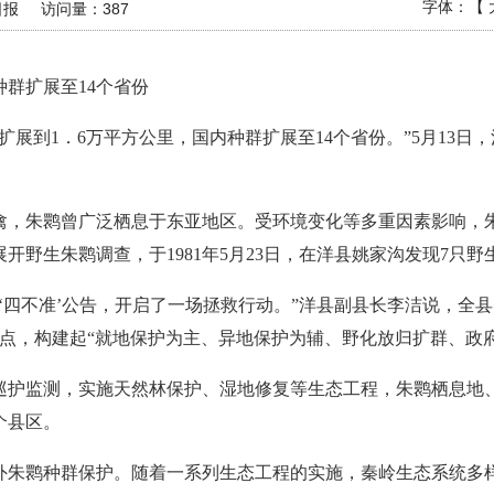
字体：【
日报
访问量：
387
种群扩展至14个省份
扩展到1．6万平方公里，国内种群扩展至14个省份。”5月13日
珍禽，朱鹮曾广泛栖息于东亚地区。受环境变化等多重因素影响
展开野生朱鹮调查，于1981年5月23日，在洋县姚家沟发现7只野
‘四不准’公告，开启了一场拯救行动。”洋县副县长李洁说，全
监测点，构建起“就地保护为主、异地保护为辅、野化放归扩群、政
巡护监测，实施天然林保护、湿地修复等生态工程，朱鹮栖息地、
个县区。
野外朱鹮种群保护。随着一系列生态工程的实施，秦岭生态系统