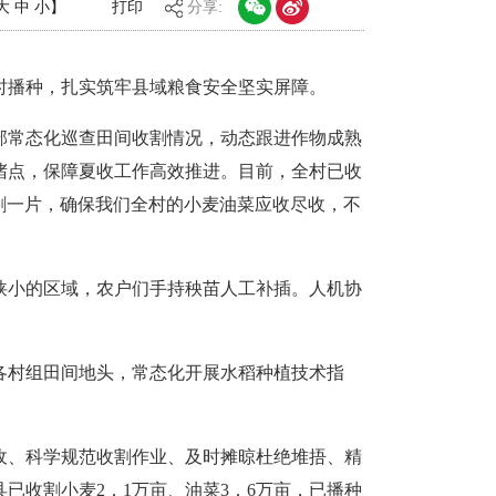
大
中
小
】
打印
分享:
时播种，扎实筑牢县域粮食安全坚实屏障。
部常态化巡查田间收割情况，动态跟进作物成熟
堵点，保障夏收工作高效推进。目前，全村已收
割一片，确保我们全村的小麦油菜应收尽收，不
狭小的区域，农户们手持秧苗人工补插。人机协
各村组田间地头，常态化开展水稻种植技术指
收、科学规范收割作业、及时摊晾杜绝堆捂、精
已收割小麦2．1万亩、油菜3．6万亩，已播种