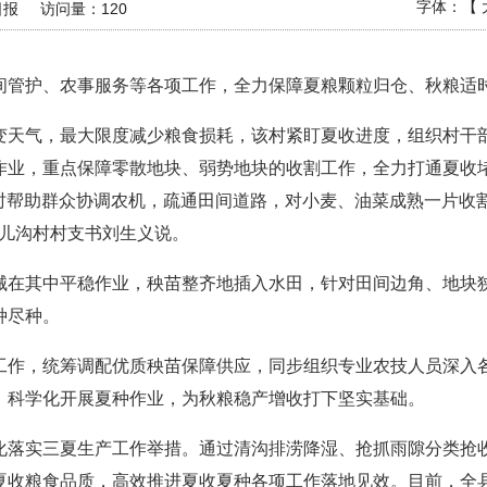
字体：【
日报
访问量：
120
间管护、农事服务等各项工作，全力保障夏粮颗粒归仓、秋粮适
变天气，最大限度减少粮食损耗，该村紧盯夏收进度，组织村干
作业，重点保障零散地块、弱势地块的收割工作，全力打通夏收
及时帮助群众协调农机，疏通田间道路，对小麦、油菜成熟一片收
猫儿沟村村支书刘生义说。
械在其中平稳作业，秧苗整齐地插入水田，针对田间边角、地块
种尽种。
工作，统筹调配优质秧苗保障供应，同步组织专业农技人员深入
、科学化开展夏种作业，为秋粮稳产增收打下坚实基础。
化落实三夏生产工作举措。通过清沟排涝降湿、抢抓雨隙分类抢
收粮食品质，高效推进夏收夏种各项工作落地见效。目前，全县