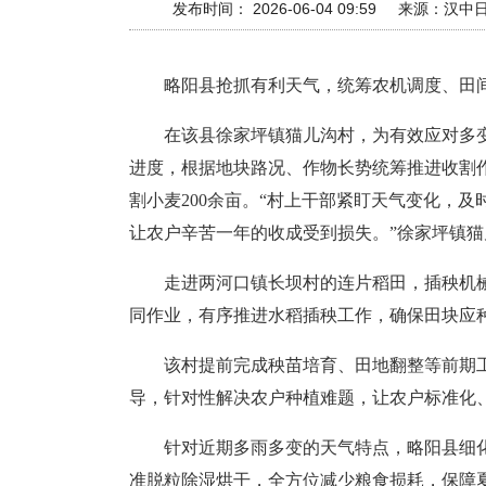
发布时间： 2026-06-04 09:59
来源：
汉中
略阳县抢抓有利天气，统筹农机调度、田
在该县徐家坪镇猫儿沟村，为有效应对多
进度，根据地块路况、作物长势统筹推进收割
割小麦200余亩。“村上干部紧盯天气变化，
让农户辛苦一年的收成受到损失。”徐家坪镇
走进两河口镇长坝村的连片稻田，插秧机
同作业，有序推进水稻插秧工作，确保田块应
该村提前完成秧苗培育、田地翻整等前期
导，针对性解决农户种植难题，让农户标准化
针对近期多雨多变的天气特点，略阳县细
准脱粒除湿烘干，全方位减少粮食损耗，保障夏