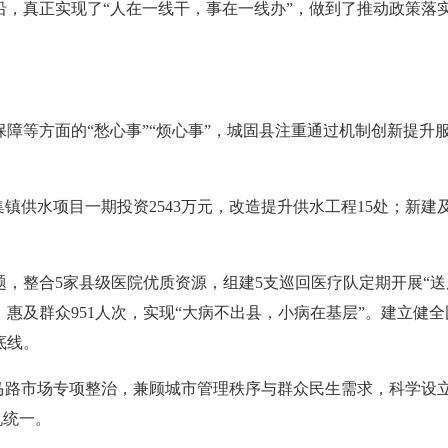
，真正实现了“人在一线干，事在一线办”，做到了推动政策落实从“
。
障等方面的“愁心事”“烦心事”，城固县注重通过机制创新提升
镇供水项目一期投资2543万元，改造提升供水工程15处；新建
，整合5家县级医院优质资源，组建5支巡回医疗队定期开展“送
次，惠及群众951人次，实现“大病不出县，小病在基层”。建立
底线。
马路市场专项整治，兼顾城市管理秩序与群众民生需求，科学设立
机统一。