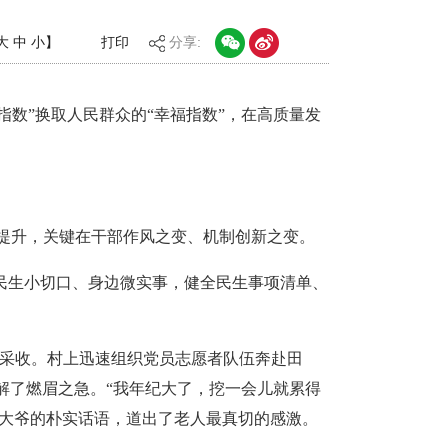
大
中
小
】
打印
分享:
指数”换取人民群众的“幸福指数”，在高质量发
效能提升，关键在干部作风之变、机制创新之变。
焦民生小切口、身边微实事，健全民生事项清单、
时采收。村上迅速组织党员志愿者队伍奔赴田
解了燃眉之急。“我年纪大了，挖一会儿就累得
王大爷的朴实话语，道出了老人最真切的感激。