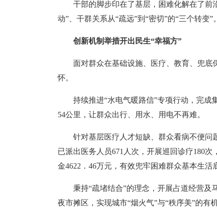
干部的脚步印在了基层，困难化解在了前沿
动”、干群关系从“疏远”到“密切”的“三个转变”
创新机制举措开出民生“幸福方”
面对群众在基础设施、医疗、教育、兜底保
怀。
持续推进“水电气暖路信”专项行动，完成集
54公里，让群众出行、用水、用电不再难。
针对基层医疗人才短缺、群众看病不便问题
已派出医务人员671人次，开展巡回诊疗180
金4622．46万元，有效兜牢困难群众基本生活
秉持“疏堵结合”的理念，开展占道经营及
夜市摊区，实现城市“烟火气”与“秩序美”的有