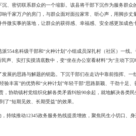
沉、密切联系群众的一个缩影。该县将干部下沉作为服务群众的“
叩响千家万户的房门，与群众面对面拉家常、听心声，用脚步丈
。一件件微实事的落地，让群众的获得感、幸福感、安全感更加成色
派554名科级干部和“火种计划”小组成员深扎村（社区）一线。
听民声、实打实摸清底数中，变“坐在办公室看材料”为“主动下沉
了发展的思路与解题的钥匙。下沉干部们在走访中靠前指挥、一
验丰富”的优势和“火种计划”年轻干部“思路新颖、干劲十足、善
尽责，协助镇村党组织化解各类矛盾纠纷90余起，就地解决各类民
到了“短期见效、长期受益”的效果。
动，持续推动12345政务服务热线提质增效，聚焦民生小切口、
。