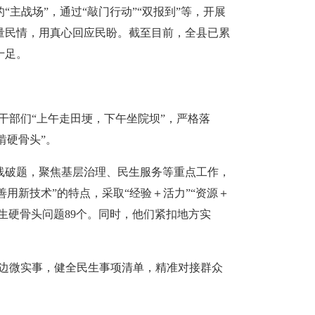
主战场”，通过“敲门行动”“双报到”等，开展
量民情，用真心回应民盼。截至目前，全县已累
十足。
干部们“上午走田埂，下午坐院坝”，严格落
啃硬骨头”。
线破题，聚焦基层治理、民生服务等重点工作，
用新技术”的特点，采取“经验＋活力”“资源＋
生硬骨头问题89个。同时，他们紧扣地方实
身边微实事，健全民生事项清单，精准对接群众