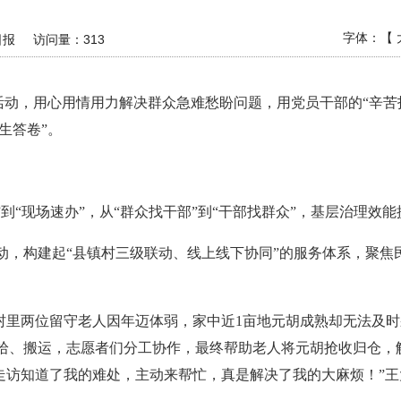
字体：【
日报
访问量：
313
活动，用心用情用力解决群众急难愁盼问题，用党员干部的“辛苦
生答卷”。
办”到“现场速办”，从“群众找干部”到“干部找群众”，基层治理
活动，构建起“县镇村三级联动、线上线下协同”的服务体系，聚
村里两位留守老人因年迈体弱，家中近1亩地元胡成熟却无法及
捡拾、搬运，志愿者们分工协作，最终帮助老人将元胡抢收归仓，
走访知道了我的难处，主动来帮忙，真是解决了我的大麻烦！”