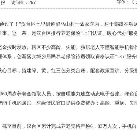
字体：【
日报
访问量：
257
证通过了！”汉台区七里街道留马山村一农家院内，村干部蹲在独
难事。这一幕，是汉台区推行养老保险“上门认证、暖心代办”服
老金按时发放。辖区不少高龄、失能、独居老人不懂智能手机操
体系，创新落实城乡居民养老保险待遇领取资格认证“135”服
核心目标，搭建绿、黄、红三色分类台账，配套政策宣讲、分级
排60周岁养老金领取人员，按自理能力建立动态电子台账。绿色
智能手机的居民，村级便民窗口提供免费帮办；高龄、重病、失
截至目前，汉台区累计完成养老资格年检6．83万人次，手机自