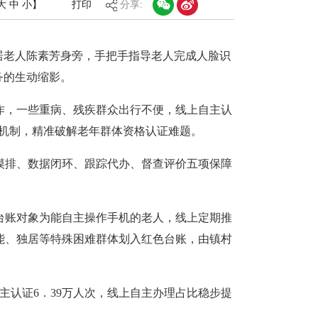
大
中
小
】
打印
分享:
居老人陈素芳身旁，手把手指导老人完成人脸识
务的生动缩影。
作，一些重病、残疾群众出行不便，线上自主认
务机制，精准破解老年群体资格认证难题。
摸排、数据闭环、跟踪代办、督查评价五项保障
台账对象为能自主操作手机的老人，线上定期推
能、独居等特殊困难群体划入红色台账，由镇村
主认证6．39万人次，线上自主办理占比稳步提