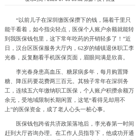
“以前儿子在深圳缴医保攒下的钱，隔着千里只
能干看着，如今指尖轻点，医保个人账户余额就能转
到我医保钱包里，这下常年吃药的开销轻多了！”近
日，汉台区医保服务大厅内，62岁的铺镇退休职工李
光春，反复翻看手机医保页面，眉眼间满是欣喜。
李光春身患高血压、糖尿病多年，每月购置降
糖、降压药要花费两三百元。其独子常年在深圳务
工，连续五六年缴纳职工医保，个人账户积攒余额万
余元，受地域限制长期闲置，这笔“看得见却用不
上”的医保资金，成了老人心头一桩心事。
医保钱包跨省共济政策落地后，李光春第一时间
赶到大厅咨询办理。在工作人员指导下，他成功开通