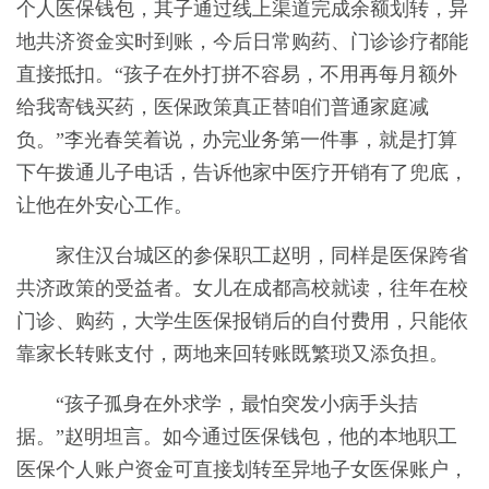
个人医保钱包，其子通过线上渠道完成余额划转，异
地共济资金实时到账，今后日常购药、门诊诊疗都能
直接抵扣。“孩子在外打拼不容易，不用再每月额外
给我寄钱买药，医保政策真正替咱们普通家庭减
负。”李光春笑着说，办完业务第一件事，就是打算
下午拨通儿子电话，告诉他家中医疗开销有了兜底，
让他在外安心工作。
家住汉台城区的参保职工赵明，同样是医保跨省
共济政策的受益者。女儿在成都高校就读，往年在校
门诊、购药，大学生医保报销后的自付费用，只能依
靠家长转账支付，两地来回转账既繁琐又添负担。
“孩子孤身在外求学，最怕突发小病手头拮
据。”赵明坦言。如今通过医保钱包，他的本地职工
医保个人账户资金可直接划转至异地子女医保账户，