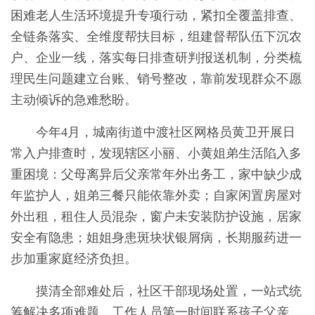
困难老人生活环境提升专项行动，紧扣全覆盖排查、
全链条落实、全维度帮扶目标，组建督帮队伍下沉农
户、企业一线，落实每日排查研判报送机制，分类梳
理民生问题建立台账、销号整改，靠前发现群众不愿
主动倾诉的急难愁盼。
今年4月，城南街道中渡社区网格员黄卫开展日
常入户排查时，发现辖区小丽、小黄姐弟生活陷入多
重困境：父母离异后父亲常年外出务工，家中缺少成
年监护人，姐弟三餐只能依靠外卖；自家闲置房屋对
外出租，租住人员混杂，窗户未安装防护设施，居家
安全有隐患；姐姐身患斑块状银屑病，长期服药进一
步加重家庭经济负担。
摸清全部难处后，社区干部现场处置，一站式统
筹解决多项难题。工作人员第一时间联系孩子父亲，