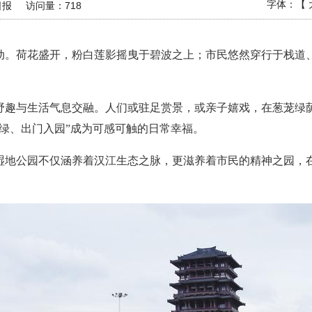
字体：【
日报
访问量：
718
动。荷花盛开，粉白莲影摇曳于碧波之上；市民悠然穿行于栈道
野趣与生活气息交融。人们或驻足赏景，或亲子嬉戏，在葱茏绿
绿、出门入园”成为可感可触的日常幸福。
湿地公园不仅涵养着汉江生态之脉，更滋养着市民的精神之园，