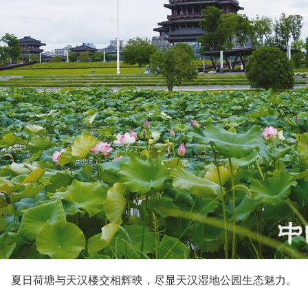
夏日荷塘与天汉楼交相辉映，尽显天汉湿地公园生态魅力。