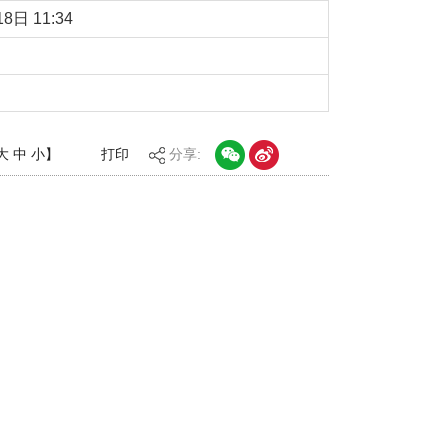
8日 11:34
大
中
小
】
打印
分享: