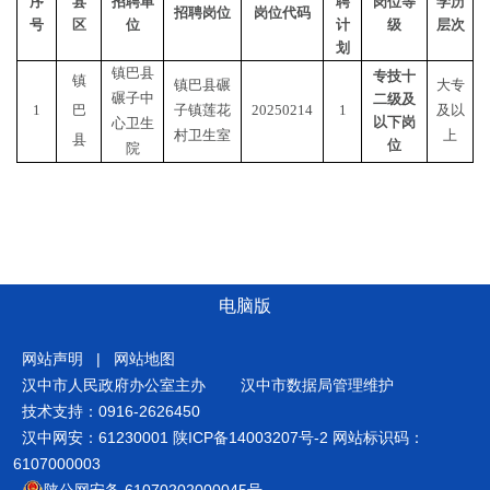
序
县
招聘单
聘
岗位等
学历
招聘岗位
岗位代码
号
区
位
计
级
层次
划
镇巴县
专技十
镇
镇巴县碾
大专
碾子中
二级及
1
巴
子镇莲花
20250214
1
及以
以下岗
心卫生
村卫生室
上
县
位
院
电脑版
网站声明
|
网站地图
汉中市人民政府办公室主办
汉中市数据局管理维护
技术支持：0916-2626450
汉中网安：61230001
陕ICP备14003207号-2
网站标识码：
6107000003