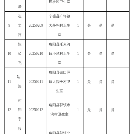
坝社区卫生室
豪
崔
宁强县广坪镇
9
文
20250209
大茅坪村卫生
1
是
是
是
哲
室
陈
略阳县
乐素河
10
如
20250210
镇小湾村卫生
1
是
是
是
飞
室
略阳县
硖口驿
达
11
20250211
镇大院子村卫
1
是
是
是
旭
生室
何
略阳县
郭镇寺
12
翔
20250212
1
是
是
是
沟村卫生室
宇
程
略阳县
郭镇北