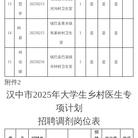
13
思
20250213
1
是
是
是
河沟村卫生室
学
镇巴县青水镇
柯
14
20250215
朱家岭村卫生
1
是
是
是
超
室
何
镇巴县巴庙镇
15
佳
20250216
1
是
是
是
吊钟村卫生室
骏
附件2
汉中市
2025年大学生乡村医生专
项计划
招聘调剂岗位表
招