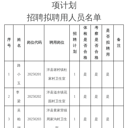
项计划
招聘拟聘用人员名单
体
考
是
招
检
察
否
序
姓
聘
是
是
备
岗位代码
聘用岗位
拟
号
名
计
否
否
注
聘
划
合
合
用
格
格
路
洋县谢村镇杜
1
小
20250201
1
是
是
是
家村卫生室
玉
李
洋县溢水镇花
2
20250202
1
是
是
是
梁
园村卫生室
吴
洋县黄家营镇
3
柏
20250203
周家沟村卫生
1
是
是
是