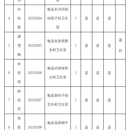
润
室
许
勉县长沟河镇
4
怡
20250204
转咀子村卫生
1
是
是
是
勤
室
潘
递
勉县金泉镇雍
5
雪
20250205
1
是
是
是
东村卫生室
补
梅
余
勉县武侯镇将
6
登
20250206
1
是
是
是
台村卫生室
瑶
郝
勉县新街子镇
7
信
20250207
1
是
是
是
五丰村卫生室
芳
张
勉县温泉镇中
8
英
20250208
1
是
是
是