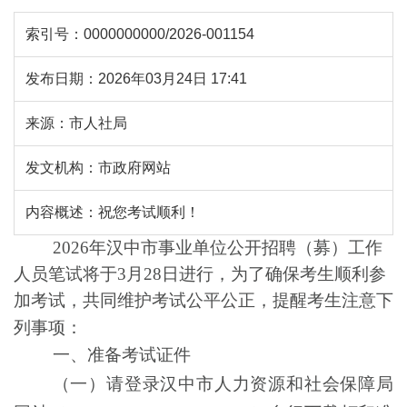
索引号：
0000000000/2026-001154
发布日期：
2026年03月24日 17:41
来源：
市人社局
发文机构：
市政府网站
内容概述：
祝您考试顺利！
202
6
年汉中市事业单位公开招聘
（
募
）
工作
人员笔试将于
3
月
28
日进行，为了
确保考生顺利参
加考试，共同
维护考试公平公正，提醒
考生
注意下
列事项：
一、准备考试证件
（一）请登录汉中市
人力资源和社会保障
局