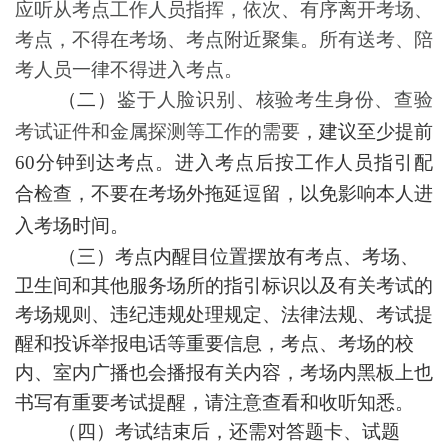
应听从考点工作人员指挥，依次、有序离开考场、
考点，不得在考场、考点附近聚集。所有送考、陪
考人员一律不得进入考点。
（二）
鉴于
人脸识别、
核验
考生
身份、
查验
考试证件和金属探测等工作的需要
，建议至少提前
60
分钟到达考点。进入考点后
按工作人员指引配
合检查，不要在考场外拖延逗留，
以免影响本人进
入考场时间。
（三）考点内醒目位置摆放有考点、考场、
卫生间和其他服务场所的指引标识以及有关考试的
考场规则、违纪违规处理规定、法律法规、考试提
醒和投诉举报电话等重要信息，考点、考场的校
内、室内广播也会播报有关内容，考场内黑板上也
书写有重要考试提醒，请注意查看和收听知悉。
（
四
）考试结束后，还需对答题卡、试题