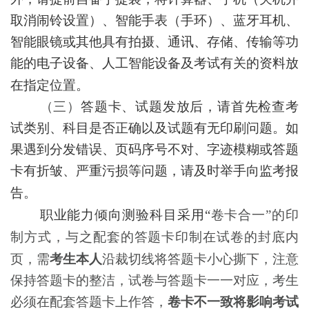
取消闹铃设置）、智能手表（手环）、蓝牙耳机、
智能眼镜或其他具有拍摄、通讯、存储、传输等功
能的电子设备
、
人工智能设备及考试有关的资料
放
在指定位置。
（三）
答题卡、试题发放后
，请首先检查考
试类别、科目是否正确以及
试题
有无印刷问题。如
果遇到分发错误、页码序号不对、字迹模糊或答题
卡有折皱、严重污损等问题，请及时举手向监考报
告。
职业能力倾向测验科目采用
“
卷卡合一
”的印
制方式，与之配套的答题卡印制在试卷的封底内
页，需
考生
本人
沿裁切线将答题卡小心撕下，注意
保持答题卡的整洁，试卷与答题卡一一对应，
考生
必须在配套答题卡上作答，
卷卡不一致将影响考试