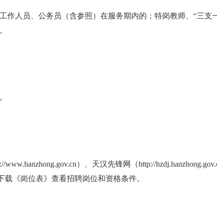
位工作人员、公务员（含参照）在服务期内的
；
特岗教师、“三支
日。
。
.hanzhong.gov.cn）、
天汉先锋网（http://hzdj.hanzhong.gov
发布，应聘人员可下载《岗位表》查看招聘岗位和资格条件。