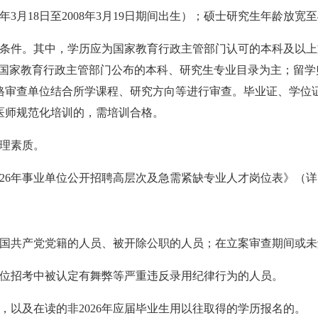
年
3
月
18
日至2008年
3
月
19
日期间出生）；
硕士研究生
年龄放宽至
能条件。其中，学历应为国家教育行政主管部门认可的本科及以
cn）验证，专业以国家教育行政主管部门公布的本科、研究生专业目录为
审查单位结合所学课程、研究方向等进行审查。毕业证、学位证以
医师规范化培训的，需培训合格。
心理素质。
026年事业单位公开招聘高层次及急需紧缺专业人才岗位表》（
中国共产党党籍的人员、被开除公职的人员
；
在立案审查期间或未
单位招考中被认定有舞弊等严重违反录用纪律行为的人员
。
生，以及在读的非2026年应届毕业生用以往取得的学历报名的
。