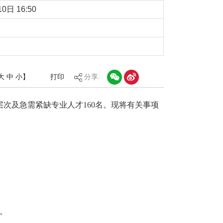
0日 16:50
大
中
小
】
打印
分享:
次及急需紧缺专业人才160名。现将有关事项
。