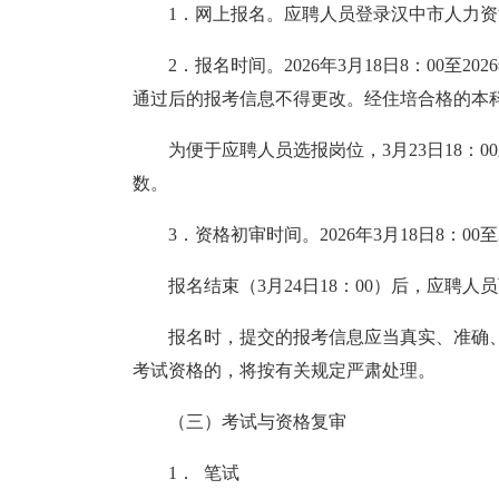
1．网上报名。应聘人员登录汉中市人力资源和社会保障
2．报名时间。2026年
3
月
18
日8：00至202
通过后的报考信息不得更改。经住培合格的本
为便于应聘人员选报岗位，
3
月
23
日18：
数。
3．资格初审时间。2026年
3
月
18
日8：00至
报名结束（
3
月
24
日18：00）后，应聘
报名时，提交的报考信息应当真实、准确
考试资格的，将按有关规定严肃处理。
（三）考试与资格复审
1．
笔试