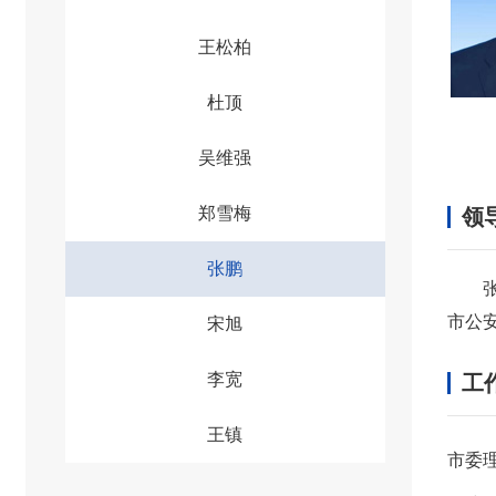
王松柏
杜顶
吴维强
郑雪梅
领
张鹏
市公
宋旭
李宽
工
王镇
市委