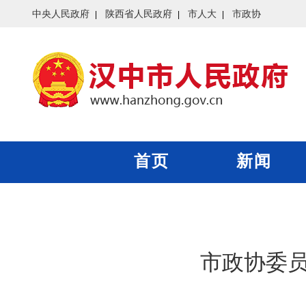
中央人民政府
陕西省人民政府
市人大
市政协
首页
新闻
市政协委员