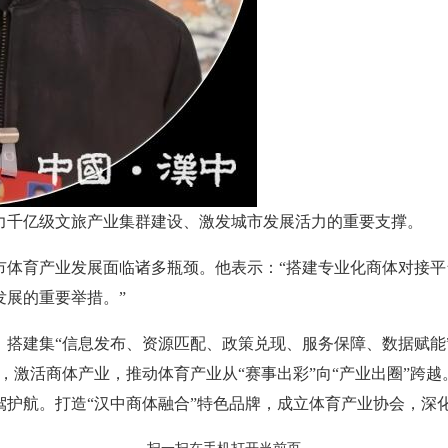
力千亿级文旅产业集群建设、激发城市发展活力的重要支撑。
市体育产业发展面临诸多瓶颈。他表示：“搭建专业化商体对接
发展的重要举措。”
搭建集“信息发布、资源匹配、政策兑现、服务保障、数据赋能”
，激活商体产业，推动体育产业从“赛事出彩”向“产业出圈”跨
驾护航。打造“汉中商体融合”特色品牌，成立体育产业协会，深