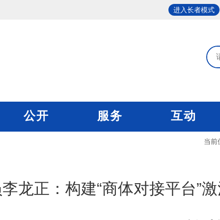
进入长者模式
公开
服务
互动
当前
李龙正：构建“商体对接平台”