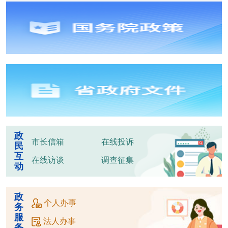
政
市长信箱
在线投诉
民
互
在线访谈
调查征集
动
政
个人办事
务
服
法人办事
务