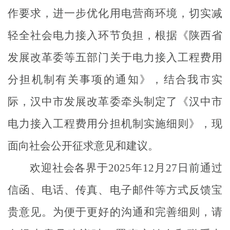
作要求
，进一步优化用电营商环境，
切实
减
轻全社会电力接入环节负担，
根据《陕西省
发展改革委等五部门关于电力接入工程费用
分担机制有关事项的通知》，
结合
我
市实
际，
汉中市发展改革委牵头制定了
《
汉中
市
电力接入工程费用分担机制实施
细则
》，现
面
向社会公开征求意见和建议。
欢迎社会各界于
2025
年
12
月
27
日前通过
信函、
电话、
传真、电子邮件等方式反馈宝
贵意见
。
为便于更好的沟通和完善细则，请