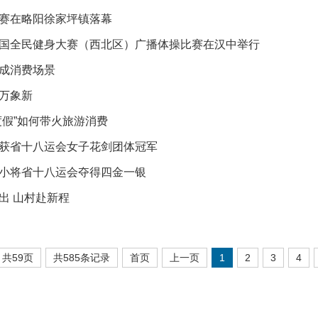
赛在略阳徐家坪镇落幕
国全民健身大赛（西北区）广播体操比赛在汉中举行
成消费场景
万象新
度假”如何带火旅游消费
获省十八运会女子花剑团体冠军
小将省十八运会夺得四金一银
出 山村赴新程
共59页
共585条记录
首页
上一页
1
2
3
4