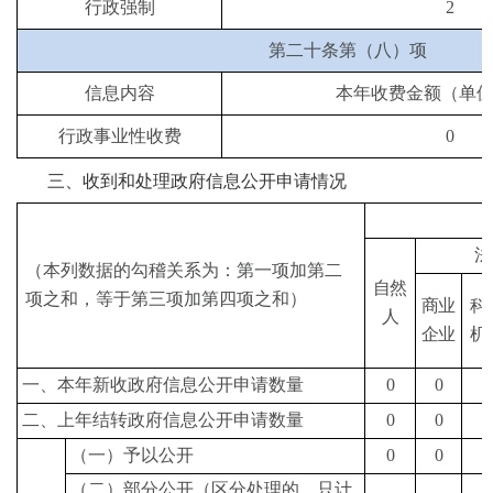
行政强制
2
第二十条第（八）项
信息内容
本年收费金额（单
行政事业性收费
0
三、收到和处理政府信息公开申请情况
法
（本列数据的勾稽关系为：第一项加第二
自然
项之和，等于第三项加第四项之和）
商业
科
人
企业
机
一、本年新收政府信息公开申请数量
0
0
0
二、上年结转政府信息公开申请数量
0
0
0
（一）予以公开
0
0
0
（二）部分公开（区分处理的，只计