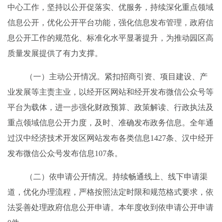
中心工作
，
坚持以公开促落实、优服务，持续深化重点领域
信息公开，优化公开平台功能，强化信息发布管理，政府信
息公开工作的规范化、标准化水平显著提升，为推动园区高
质量发展提供了有力支撑
。
（一）主动公开情况。
紧扣招商引资、项目建设、产
业发展等主责主业，以
经开区网站和
经开发布微信公众号等
平台为载体
，
进一步强化
财政
预算、
政策解读
、行政执法及
重点领域
信息
公开力度，及时、准确发布政务信息。全年通
过
汉中
经济技术开发区
网站发布
各类
信息
1427
条
、
汉中经开
发布微信公众号
发布
信息
107
条。
（二）依申请公开情况。
持续畅通线上、线下申请渠
道，优化办理流程，严格按照法定时限和规范格式要求，依
法妥善处理政府信息公开申请。本年度
收到依申请公开申请