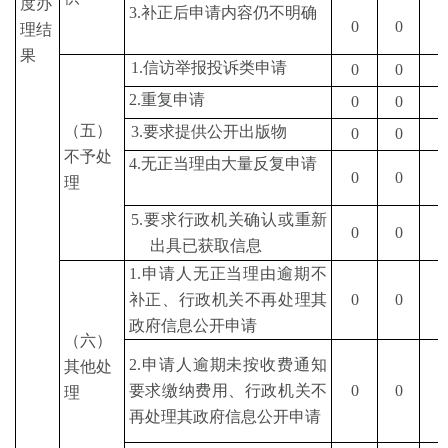
度办
3.
补正后申请内容仍不明确
0
0
0
理结
果
1.
信访举报投诉类申请
0
0
0
2.
重复申请
0
0
0
（五）
3.
要求提供公开出版物
0
0
0
不予处
4.
无正当理由大量反复申请
0
0
0
理
5.
要求行政机关确认或重新
0
0
0
出具已获取信息
1.
申请人无正当理由逾期不
补正、行政机关不再处理其
0
0
0
政府信息公开申请
（六）
2.
申请人逾期未按收费通知
其他处
要求缴纳费用、行政机关不
0
0
0
理
再处理其政府信息公开申请