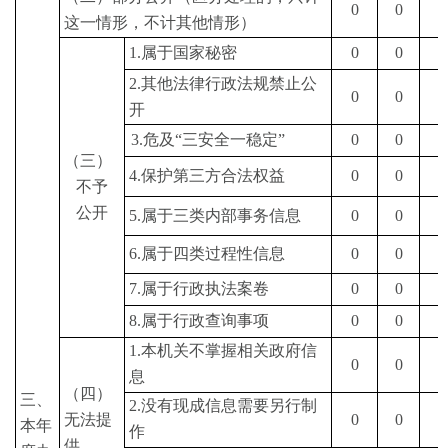
0
0
0
这一情形，不计其他情形）
1.
属于国家秘密
0
0
0
2.
其他法律行政法规禁止公
0
0
0
开
3.
危及
“
三安全一稳定
”
0
0
0
（三）
4.
保护第三方合法权益
0
0
0
不予
公开
5.
属于三类内部事务信息
0
0
0
6.
属于四类过程性信息
0
0
0
7.
属于行政执法案卷
0
0
0
8.
属于行政查询事项
0
0
0
1.
本机关不掌握相关政府信
0
0
0
息
（四）
三、
2.
没有现成信息需要另行制
无法提
0
0
0
本年
作
供