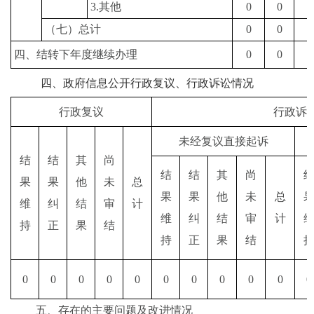
3.
其他
0
0
0
（七）总计
0
0
0
四、结转下年度继续办理
0
0
0
四、政府信息公开行政复议、行政诉讼情况
行政复议
行政诉
未经复议直接起诉
结
结
其
尚
结
结
其
尚
果
果
他
未
总
果
果
他
未
总
维
纠
结
审
计
维
纠
结
审
计
持
正
果
结
持
正
果
结
0
0
0
0
0
0
0
0
0
0
0
五、存在的主要问题及改进情况