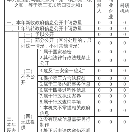
之和，等于第三项加第四项之和）
然
业
科研
人
企
机构
业
一、本年新收政府信息公开申请数量
0
0
0
二、上年结转政府信息公开申请数量
0
0
0
（一）予以公开
0
0
0
（二）部分公开（区分处理的，只
0
0
0
计这一情形，不计其他情形）
1.
属于国家秘密
0
0
0
2.
其他法律行政法规禁止
0
0
0
公开
3.
危及
“
三安全一稳定
”
0
0
0
（三）
不予公
4.
保护第三方合法权益
0
0
0
开
5.
属于三类内部事务信息
0
0
0
6.
属于四类过程性信息
0
0
0
7.
属于行政执法案卷
0
0
0
8.
属于行政查询事项
0
0
0
1.
本机关不掌握相关政府
0
0
0
信息
（四）
三、
2.
没有现成信息需要另行
无法提
0
0
0
本年
制作
供
度办
3.
补正后申请内容仍不明