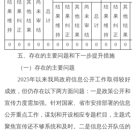
结
结
其
尚
结
结
其
尚
结
结
其
果
果
他
未
总
果
果
他
未
总
果
果
他
维
纠
结
审
计
维
纠
结
审
计
维
纠
结
持
正
果
结
持
正
果
结
持
正
果
0
0
0
0
0
0
0
0
0
0
0
0
0
五、存在的主要问题
和下一步提升措施
（一）存在的主要问题
2
025
年以来
我
局政府信息公开工作取得
较好
成效，但仍存
在以下两方面问题：
一是
政策
公开
和
宣
传
力度需加强。针对国家、省市安排部署的
信息
公开
重点工作，谋划和开设相应专题栏目，主题式
聚焦宣传还不够系统和及时。
二是
信息公开队伍的