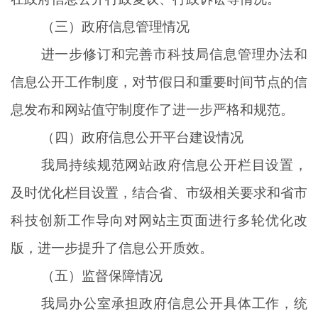
（三）政府信息管理情况
进一步修订和完善
市
科技局
信息管理办法和
信息公开工作
制度
，
对
节假日
和
重要时间节点
的信
息发布和
网站值守制度
作了进一步严格和规范
。
（四）政府信息公开平台建设情况
我
局
持续
规范网站政府信息公开栏目设置，
及时
优化栏目设置，
结合
省、市级相关
要求和省市
科技创新工作导向对
网站主页面进行
多轮
优化改
版
，
进一步提升了信息公开质效
。
（五）监督保障情况
我
局办公室承担政府信息公开具体工作，
统