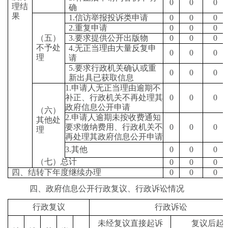
0
0
0
理结
确
果
1.
信访举报投诉类申请
0
0
0
2.
重复申请
0
0
0
（五）
3.
要求提供公开出版物
0
0
0
不予处
4.
无正当理由大量反复申
0
0
0
理
请
5.
要求行政机关确认或重
0
0
0
新出具已获取信息
1.
申请人无正当理由逾期不
补正、行政机关不再处理其
0
0
0
政府信息公开申请
（六）
2.
申请人逾期未按收费通知
其他处
要求缴纳费用、行政机关不
0
0
0
理
再处理其政府信息公开申请
3.
其他
0
0
0
（七）总计
0
0
0
四、结转下年度继续办理
0
0
0
四、政府信息公开行政复议、行政诉讼情况
行政复议
行政诉讼
未经复议直接起诉
复议后起