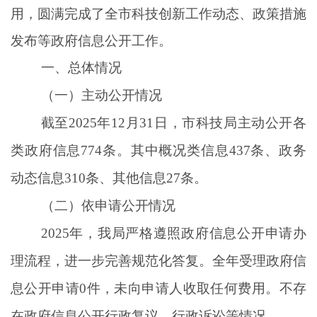
用，圆满完成了全市科技
创新
工作动态
、
政策措施
发布等
政
府
信息公开工作。
一、总体情况
（一）主动公开情况
截至
2025
年
12
月
31
日，
市科技局
主动公开各
类政府信息
774
条
。
其中概况类信息
437
条、政务
动态信息
310
条、其他信息
27
条。
（二）依申请公开情况
2025
年，我局严格遵照
政府信息公开申请办
理流程，
进一步完善
规范化答复
。
全年受理政府信
息公开申请
0
件，未向申请人收取任何费用。不存
在政府信息公开行政复议、行政诉讼
等
情况。