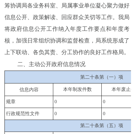
筹
协调
局各业务
科室、
局属事业
单位
凝心聚力做好
信息公开、政策解读、回应
群众
关切等工作。
我局
将
政
府信息
公开
工作纳入年度工作要点和年度考
核，加强
日常
组织协调和监督检查，
局系统
形成了
上下联动、
各负其责、分工协作的
良好
工作格局。
二、主动公开政府信息情况
第二十条第（一）项
本年制发件数
本年废止
信息内容
规章
0
0
行政规范性文件
0
0
第二十条第（五）项