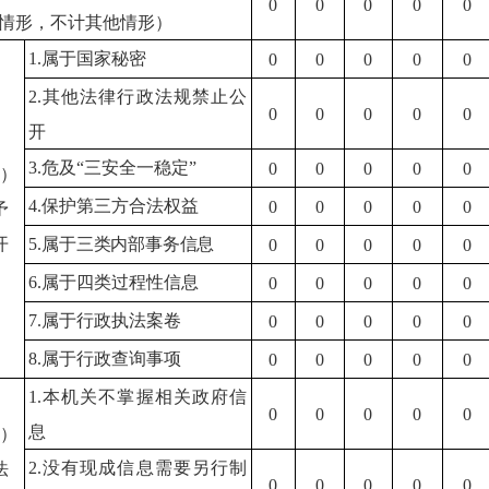
0
0
0
0
0
情形，不计其他情形）
1.
属于国家秘密
0
0
0
0
0
2.
其他法律行政法规禁止公
0
0
0
0
0
开
3.
危及
“
三安全一稳定
”
0
0
0
0
0
）
4.
保护第三方合法权益
0
0
0
0
0
予
开
5
.
属于三类内部事务信息
0
0
0
0
0
6.
属于四类过程性信息
0
0
0
0
0
7.
属于行政执法案卷
0
0
0
0
0
8.
属于行政查询事项
0
0
0
0
0
1.
本机关不掌握相关政府信
0
0
0
0
0
息
）
2.
没有现成信息需要另行制
法
0
0
0
0
0