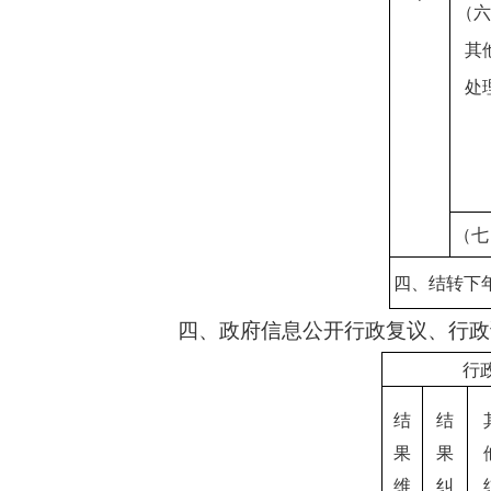
（六
其
处
（七
四、结转下
四、政府信息公开行政复议、行政
行
结
结
果
果
维
纠