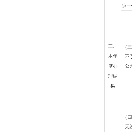
这一
三、
（三
本年
不
公
度办
理结
果
（四
无