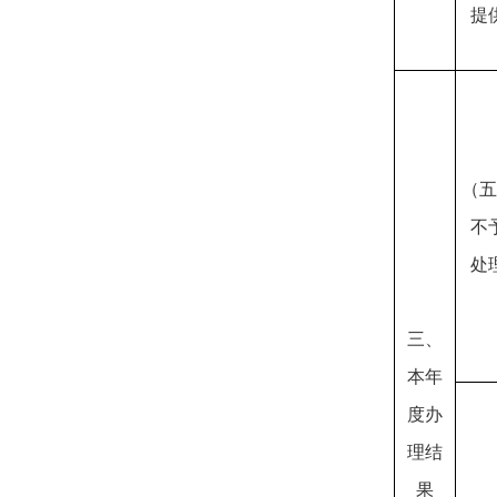
提
（五
不
处
三、
本年
度办
理结
果