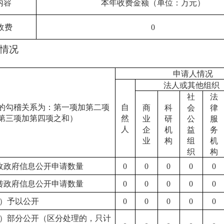
内容
本年收费金额（单位：万元）
收费
0
情况
申请人情况
法人或其他组织
社
法
的勾稽关系为：第一项加第二项
自
商
科
会
律
第三项加第四项之和）
然
业
研
公
服
人
企
机
益
务
业
构
组
机
织
构
收政府信息公开申请数量
0
0
0
0
0
转政府信息公开申请数量
0
0
0
0
0
）予以公开
0
0
0
0
0
）部分公开（区分处理的，只计