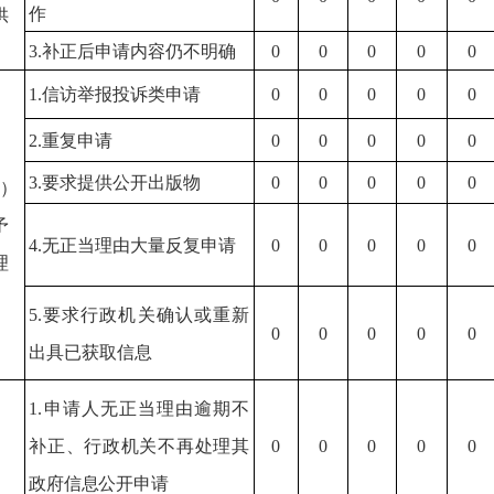
作
供
3.
补正后申请内容仍不明确
0
0
0
0
0
1.
信访举报投诉类申请
0
0
0
0
0
2.
重复申请
0
0
0
0
0
3.
要求提供公开出版物
0
0
0
0
0
）
予
4.
无正当理由大量反复申请
0
0
0
0
0
理
5.
要求行政机关确认或重新
0
0
0
0
0
出具已获取信息
1.
申
请人无正当理由逾期不
补正、行政机关不再处理其
0
0
0
0
0
政府信息公开申请