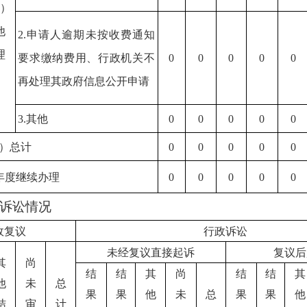
）
他
2.
申请人逾期未按收费通知
理
要求缴纳费用、行政机关不
0
0
0
0
0
再处理其政府信息公开申请
3.
其他
0
0
0
0
0
）总计
0
0
0
0
0
年度继续办理
0
0
0
0
0
诉讼情况
政复议
行政诉讼
未经复议直接起诉
复议后
其
尚
结
结
其
尚
结
结
其
他
未
总
果
果
他
未
总
果
果
他
结
审
计