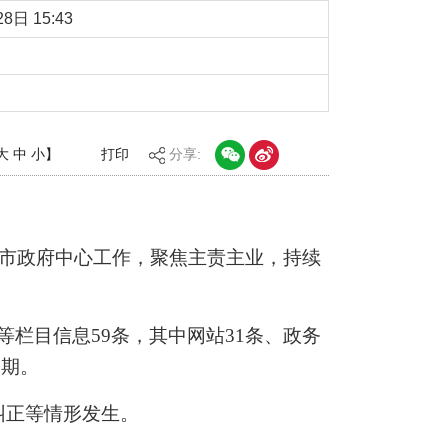
8日 15:43
大
中
小
】
打印
分享:
市政府中心工作，聚焦主责主业，
持续
等栏目信息
59
条，其中网站
31
条、政务
1
期。
纠正等情形发生。