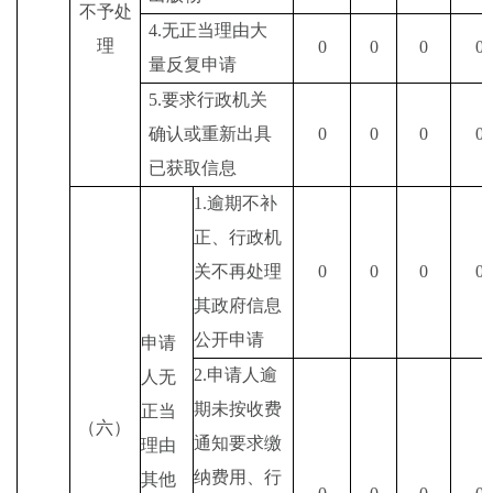
不予处
4.
无正当理由大
理
0
0
0
0
量反复申请
5.
要求行政机关
确认或重新出具
0
0
0
0
已获取信息
1.
逾期不补
正、行政机
关不再处理
0
0
0
0
其政府信息
公开申请
申请
2.
申请人逾
人无
期未按收费
正当
（六）
通知要求缴
理由
纳费用、行
其他