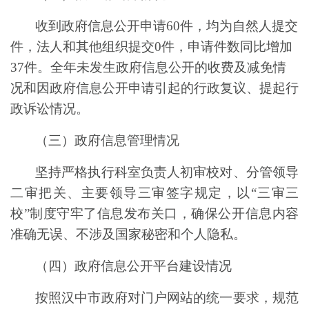
收到政府信息公开申请
60
件，均为自然人提交
件
，
法人和其他组织提交
0
件
，
申请件数同比
增加
37
件
。全年未发生政府信息公开的收费及减免情
况和因政府信息公开申请引起的行政复议、提起行
政诉讼情况。
（三）政府信息管理情况
坚持
严格执行科室负责人初审校对、分管领导
二审把关、主要领导三审签字规定，
以
“
三审三
校
”
制度
守牢了
信息发布
关口
，
确保
公开
信息内容
准确无误、不涉及国家秘密和个人隐私。
（四）政府信息公开平台建设情况
按照汉中市政府对门户网站的统一要求，规范