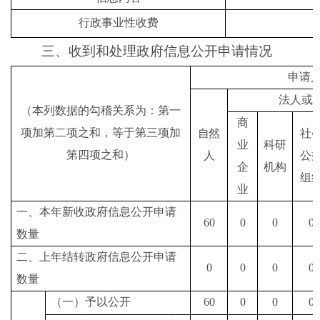
行政事业性收费
三、收到和处理政府信息公开申请情况
申请
法人或
（本列数据的勾稽关系为：第一
商
项加第二项之和，等于第三项加
自然
社
业
科研
第四项之和）
人
公
企
机构
组
业
一、本年新收政府信息公开申请
60
0
0
0
数量
二、上年结转政府信息公开申请
0
0
0
0
数量
（一）予以公开
60
0
0
0