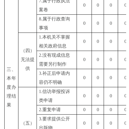
7.
属于行政执法
0
0
0
0
案卷
8.
属于行政查询
0
0
0
0
事项
1.
本机关不掌握
0
0
0
0
相关政府信息
（四）
2.
没有现成信息
无法提
0
0
0
0
需要另行制作
供
三、
3.
补正后申请内
0
0
0
0
本年
容仍不明确
度办
1.
信访举报投诉
0
0
0
0
理结
类申请
果
2.
重复申请
0
0
0
0
3.
要求提供公开
（五）
0
0
0
0
出版物