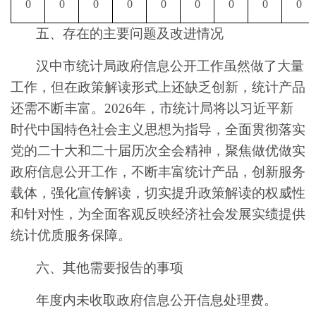
0
0
0
0
0
0
0
0
0
五、存在的主要问题及改进情况
汉中市
统计局政府信息公开工作
虽然做了大量
工作
，但
在
政策解读形式
上还
缺乏创新
，
统计产品
还需不断丰富
。
202
6
年，
市
统计局将
以习近平新
时代中国特色社会主义思想为指导，全面贯彻落实
党的
二十大和
二十届
历次
全会精神，
聚焦
做优做实
政府信息公开工作
，
不断丰富统计产品，创新服务
载体，强化宣传解读，切实提升
政策解读的权威性
和针对性
，为全面客观反映经济社会发展实绩提供
统计优质服务保障。
六
、其他需要报告的事项
年度
内
未收取政府信息公开信息处理费。