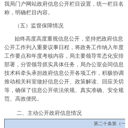
我局门户网站政府信息公开栏目设置，统一栏目名
称，明确栏目内容。
（五）监督保障情况
始终高度
高度重视
信息公开
，
坚持把
政府信息
公开工作
列入
重要议事日程，将政务工作纳入年度
工作要点和年度考核内容
，
局主要领导常态化
安排
部署
，分管领导
抓实具体
任务，
局
办公室会同信息
技术科
牵头
承担政府信息公开各项工作
，
积极协调
推动相关科室做好信息公开、政策解读、回应关切
等
，
确保了信息公开依法依规、真实准确、安全规
范、高效便民
。
二、主动公开政府信息情况
第二十条第（一