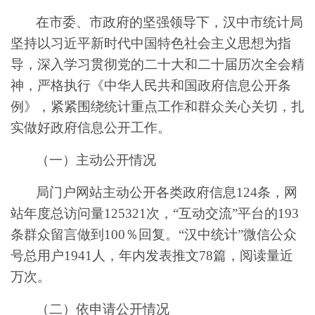
在市委、市政府的坚强领导下，汉中市
统计局
坚持以习近平新时代中国特色社会主义思想为指
导，深入学习贯彻党的二十大和二十届
历次
全会精
神，严格执行《中华人民共和国政府信息公开条
例》，紧紧围绕统计重点工作和群众关心关切，扎
实做好政府信息公开工作。
（一）主动公开情况
局门户网站
主动
公开各类
政府
信息
124
条，
网
站年度总访问量
125321
次，
“
互动交流
”
平台
的
193
条群众留言
做到
100％
回复。
“
汉中
统计
”
微信公众
号总用户
1941
人
，
年内
发表推文
78
篇，阅读量
近
万次
。
（二）依申请公开情况