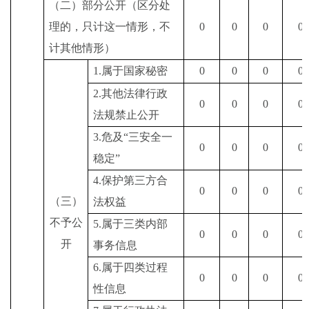
（二）部分公开（区分处
理的，只计这一情形，不
0
0
0
0
计其他情形）
1.
属于国家秘密
0
0
0
0
2.
其他法律行政
0
0
0
0
法规禁止公开
3.
危及
“
三安全一
0
0
0
0
稳定
”
4.
保护第三方合
0
0
0
0
（三）
法权益
不予公
5.
属于三类内部
0
0
0
0
开
事务信息
6.
属于四类过程
0
0
0
0
性信息