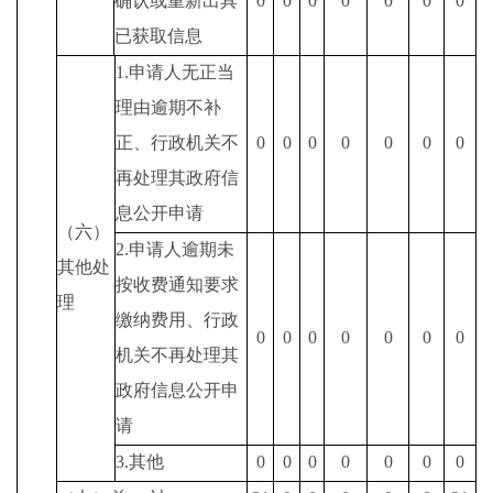
确认或重新出具
0
0
0
0
0
0
0
已获取信息
1.
申请人无正当
理由逾期不补
正、行政机关不
0
0
0
0
0
0
0
再处理其政府信
息公开申请
（六）
2.
申请人逾期未
其他处
按收费通知要求
理
缴纳费用、行政
0
0
0
0
0
0
0
机关不再处理其
政府信息公开申
请
3.
其他
0
0
0
0
0
0
0