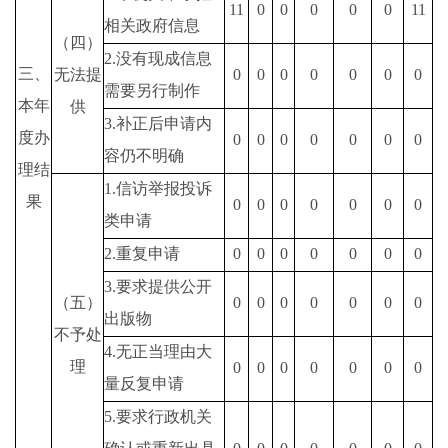
11
0
0
0
0
0
11
相关政府信息
（四）
2.
没有现成信息
三、
无法提
0
0
0
0
0
0
0
需要另行制作
本年
供
3.
补正后申请内
度办
0
0
0
0
0
0
0
容仍不明确
理结
1.
信访举报投诉
果
0
0
0
0
0
0
0
类申请
2.
重复申请
0
0
0
0
0
0
0
3.
要求提供公开
（五）
0
0
0
0
0
0
0
出版物
不予处
4.
无正当理由大
理
0
0
0
0
0
0
0
量反复申请
5.
要求行政机关