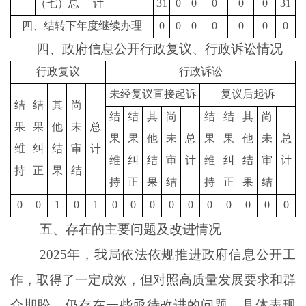
（七）总
计
31
0
0
0
0
0
31
四、结转下年度继续办理
0
0
0
0
0
0
0
四、政府信息公开行政复议、行政诉讼情况
行政复议
行政诉讼
未经复议直接起诉
复议后起诉
结
结
其
尚
结
结
其
尚
结
结
其
尚
果
果
他
未
总
果
果
他
未
总
果
果
他
未
总
维
纠
结
审
计
维
纠
结
审
计
维
纠
结
审
计
持
正
果
结
持
正
果
结
持
正
果
结
0
0
1
0
1
0
0
0
0
0
0
0
0
0
0
五、存在的主要问题及改进情况
202
5
年，我局
依法依规推进政府信息公开工
作
，
取得了一定成效，
但对照
高质量发展要求和群
众期盼，仍
存在一些
亟待改进的问题
。
具体表现