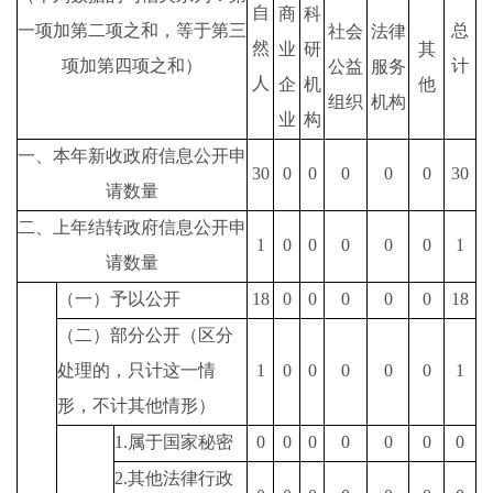
自
商
科
一项加第二项之和，等于第三
总
社会
法律
然
业
研
其
项加第四项之和）
计
公益
服务
人
企
机
他
组织
机构
业
构
一、本年新收政府信息公开申
30
0
0
0
0
0
30
请数量
二、上年结转政府信息公开申
1
0
0
0
0
0
1
请数量
（一）予以公开
18
0
0
0
0
0
18
（二）部分公开（区分
处理的，只计这一情
1
0
0
0
0
0
1
形，不计其他情形）
1.
属于国家秘密
0
0
0
0
0
0
0
2.
其他法律行政