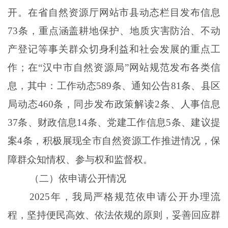
开。
在省
自然资源厅
网站市县动态栏目发布信息
73
条
，
重点涵盖耕地保护、地质灾害防治、不动
产登记等事关群众切身利益和社会发展的重点工
作；
在
“汉中
市
自然资源
局
”
网站
规范
发布
各类信
息，其中：
工作动态
589
条
、
通知公告
81
条
、
县区
局动态
460
条，
同步
发布政策解读
2
条
、
人事信息
37
条
、
财政信息
14
条
、
党建工作信息
5
条
、
建议提
案
4
条
，
积极展现全市自然资源工作推进情况，保
障群众知情权、参与权和监督权。
（二）依申请公开情况
202
5
年
，
我局严格规范依申请公开办理流
程，坚持便民高效、依法依规的原则，妥善回应群